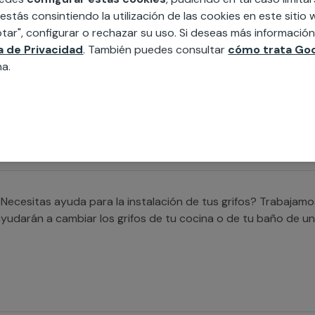
 estás consintiendo la utilización de las cookies en este siti
tar", configurar o rechazar su uso. Si deseas más informació
ca de Privacidad
. También puedes consultar
cómo trata Goo
Buscas ayuda para instalar un plato de ducha? Trabajamos co
na.
ue te ayudarán a cubrir cualquier necesidad para sustituir t
ealizar la nueva instalación de un plato de ducha.
Necesitas ayuda para la instalación de tus grifos? Trabajam
yudarán a cambiar los grifos de tu cocina o de tu baño de un