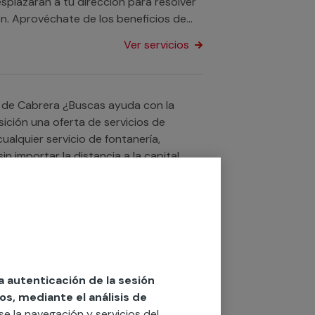
splazarán a tu dirección para resolver
ón. Aprovéchate de los beneficios de
ivas y acaba con tu avería con nuestra
Ver servicios
cas ayuda con la
ición una oferta de servicios de
alquier servicio de fontanería,
n importar la distancia a la capital,
as una solución para ahorrar en el
Ver servicios
seguirás economizar al máximo el
facturas.
uier otro servicio si lo que necesitas
la autenticación de la sesión
os, mediante el análisis de
rse la navegación y servicios del