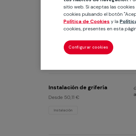
sitio web. Si aceptas las cookies
cookies pulsando el botón "Acep
Política de Cookies
y la
Políti
Instalación de ducha
¿
cookies, presentes en esta pági
q
Instalación
r
Configurar cookies
Instalación de grifería
¿
a
Desde 50,11 €
Instalación