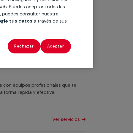
Ver servicios
o web. Puedes aceptar todas las
n, puedes consultar nuestra
gle tus datos
a través de sus
n servicios cualificados profesionales
u bañera por un plato de ducha o
Rechazar
Aceptar
Ver servicios
os con equipos profesionales que te
a forma rápida y efectiva.
Ver servicios