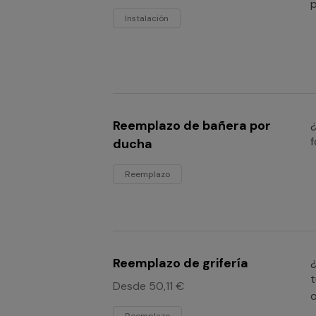
p
Instalación
Reemplazo de bañera por
f
ducha
Reemplazo
Reemplazo de grifería
¿
t
Desde 50,11 €
o