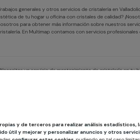
rabajos generales y otros servicios de cristalería en Valladoli
stética de tu hogar u oficina con cristales de calidad? ¡Nos
osotros para obtener más información sobre nuestros servici
ristalería. En Multimap contamos con servicios profesionales 
alladolid que realizan con garantías cualquier servicio de Cri
u hogar como para tu establecimiento o comunidad de vecino
Necesitas un servicio de mantenimiento de cristalería en tu 
ás: los expertos de MULTIMAP pueden solventar cualquier inci
ipo.
propias y de terceros para realizar análisis estadísticos, 
Te hace falta ayuda para reparar los cristales de tu domicili
o útil y mejorar y personalizar anuncios y otros servici
ULTIMAP pueden cubrir cualquier necesidad de cristalería, tan
uedes
configurar estas cookies
, pudiendo en tal caso limita