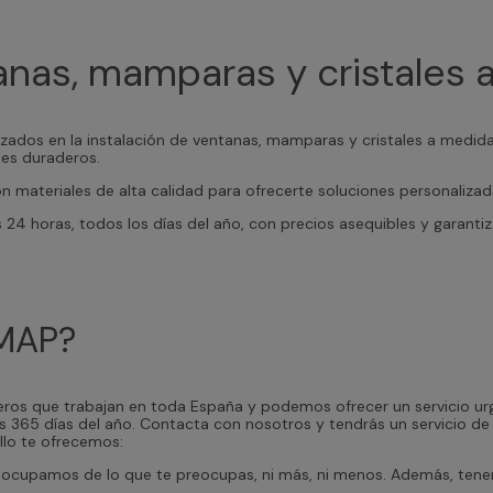
tanas, mamparas y cristales
lizados en la instalación de ventanas, mamparas y cristales a medid
es duraderos.
con materiales de alta calidad para ofrecerte soluciones personali
las 24 horas, todos los días del año, con precios asequibles y garan
IMAP?
ros que trabajan en toda España y podemos ofrecer un servicio urg
los 365 días del año. Contacta con nosotros y tendrás un servicio d
llo te ofrecemos:
ocupamos de lo que te preocupas, ni más, ni menos. Además, ten