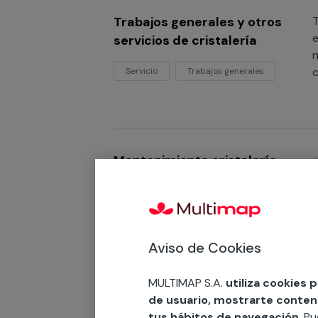
Trabajos generales y otros
T
e
servicios de cristalería
n
c
Servicio
Trabajos generales
V
t
Mantenimiento cristalería
¿
m
Mantenimiento
t
Aviso de Cookies
MULTIMAP S.A.
utiliza cookies 
Reparación cristalería
¿
de usuario, mostrarte contenid
M
tus hábitos de navegación
. P