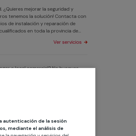
d. ¿Quieres mejorar la seguridad y
otros tenemos la solución! Contacta con
os de instalación y reparación de
cualificados en toda la provincia de
stalería, ofrecemos servicio tanto para
Ver servicios
s en Valladolid.
hogar o local comercial? No busques
dencia con cristalería de cualquier
Ver servicios
la autenticación de la sesión
o o de tu negocio? Los especialistas de
os, mediante el análisis de
to si es interior como exterior.
rse la navegación y servicios del