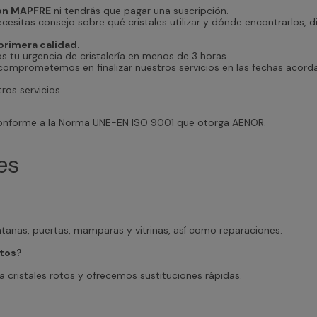
con MAPFRE
ni tendrás que pagar una suscripción.
ecesitas consejo sobre qué cristales utilizar y dónde encontrarlos, 
primera calidad.
tu urgencia de cristalería en menos de 3 horas.
omprometemos en finalizar nuestros servicios en las fechas acord
os servicios.
 conforme a la Norma UNE-EN ISO 9001 que otorga AENOR.
es
ntanas, puertas, mamparas y vitrinas, así como reparaciones.
otos?
a cristales rotos y ofrecemos sustituciones rápidas.