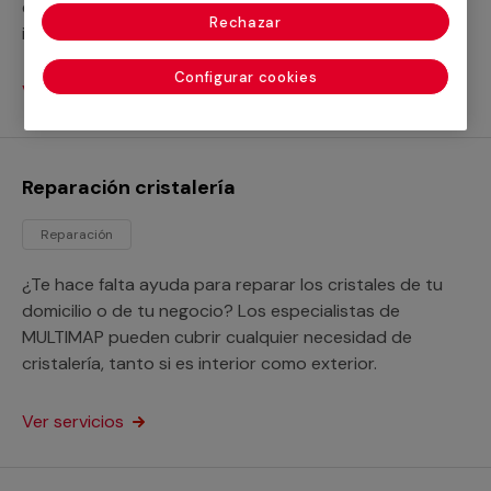
expertos de MULTIMAP pueden solventar cualquier
Rechazar
incidencia con cristalería de cualquier tipo.
Configurar cookies
Ver servicios
Reparación cristalería
Reparación
¿Te hace falta ayuda para reparar los cristales de tu
domicilio o de tu negocio? Los especialistas de
MULTIMAP pueden cubrir cualquier necesidad de
cristalería, tanto si es interior como exterior.
Ver servicios