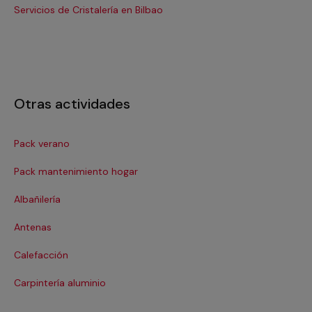
Servicios de Cristalería en Bilbao
Ser
Otras actividades
Pack verano
Ca
Pack mantenimiento hogar
Cer
Albañilería
Cl
Antenas
Co
Calefacción
Co
Carpintería aluminio
De