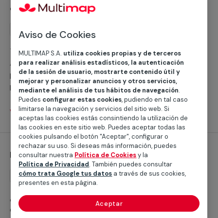
cristalería
Servicio
Trabajos generales
Aviso de Cookies
Trabajos generales y otros servicios de cristalería en
MULTIMAP S.A.
utiliza cookies propias y de terceros
Alicante/Alacant. ¿Problemas con tus cristales? No te
para realizar análisis estadísticos, la autenticación
de la sesión de usuario, mostrarte contenido útil y
preocupes, estamos aquí para ayudarte. Contáctanos
mejorar y personalizar anuncios y otros servicios,
para obtener servicios de reparación y reemplazo
mediante el análisis de tus hábitos de navegación
.
profesionales. Con Multimap obtendrás los mejores
Puedes
configurar estas cookies
, pudiendo en tal caso
limitarse la navegación y servicios del sitio web. Si
servicios en Alicante/Alacant, contamos con
Ver servicios
aceptas las cookies estás consintiendo la utilización de
profesionales que prestan servicios de Cristalería en
las cookies en este sitio web. Puedes aceptar todas las
toda la provincia de Alicante.
cookies pulsando el botón "Aceptar", configurar o
rechazar su uso. Si deseas más información, puedes
Mantenimiento cristalería
consultar nuestra
Política de Cookies
y la
Política de Privacidad
. También puedes consultar
cómo trata Google tus datos
a través de sus cookies,
Mantenimiento
presentes en esta página.
¿Necesitas un servicio de mantenimiento de cristalería
Aceptar
en tu hogar o local comercial? No busques más: los