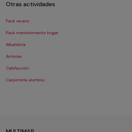
Otras actividades
Pack verano
Ca
Pack mantenimiento hogar
Cer
Albañilería
Cl
Antenas
Co
Calefacción
Cri
Carpintería aluminio
De
MULTIMAP