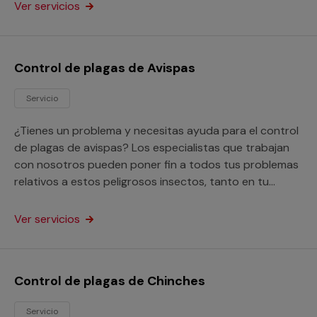
vecinos.
Ver servicios
Control de plagas de Avispas
Servicio
¿Tienes un problema y necesitas ayuda para el control
de plagas de avispas? Los especialistas que trabajan
con nosotros pueden poner fin a todos tus problemas
relativos a estos peligrosos insectos, tanto en tu
domicilio como en tu empresa.
Ver servicios
Control de plagas de Chinches
Servicio