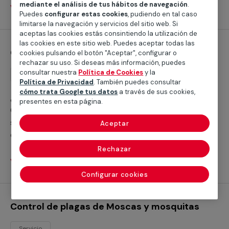
mediante el análisis de tus hábitos de navegación
.
Ver servicios
Puedes
configurar estas cookies
, pudiendo en tal caso
limitarse la navegación y servicios del sitio web. Si
aceptas las cookies estás consintiendo la utilización de
las cookies en este sitio web. Puedes aceptar todas las
Control de plagas de Hormigas
cookies pulsando el botón "Aceptar", configurar o
rechazar su uso. Si deseas más información, puedes
consultar nuestra
Política de Cookies
y la
Servicio
Política de Privacidad
. También puedes consultar
cómo trata Google tus datos
a través de sus cookies,
¿No sabes qué hacer para matar las hormigas?
presentes en esta página.
Contamos con un servicio especializado que
solventará todos los problemas que te surjan a la hora
Aceptar
de efectuar el control de plagas de hormigas en tu
vivienda o en tu empresa.
Rechazar
Ver servicios
Configurar cookies
Control de plagas de Moscas y mosquitas
Servicio