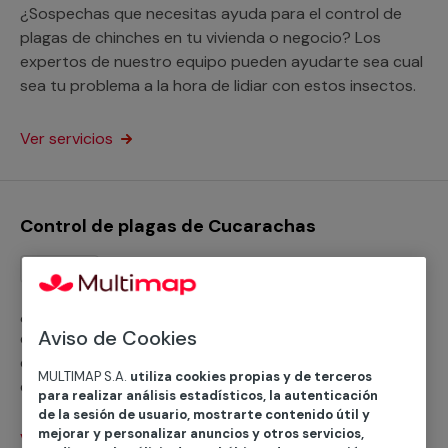
¿Sospechas que necesitas ayuda para el control de
plagas de chinches en tu vivienda o negocio? Los
expertos de nuestro equipo pueden ayudarte sea cual
sea tu problema a la hora de lidiar con estos insectos.
Ver servicios
Control de plagas de Cucarachas
Servicio
¿Quieres que alguien te ayude con el control de plagas
Aviso de Cookies
de cucarachas? No te preocupes: los expertos que
colaboran con nosotros pueden solucionar todo lo
MULTIMAP S.A.
utiliza cookies propias y de terceros
que tenga que ver con estos insectos, tanto en tu
para realizar análisis estadísticos, la autenticación
casa como en tu empresa.
de la sesión de usuario, mostrarte contenido útil y
mejorar y personalizar anuncios y otros servicios,
Ver servicios