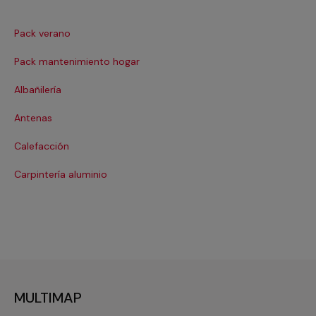
Pack verano
Ca
Pack mantenimiento hogar
Cer
Albañilería
Cl
Antenas
Co
Calefacción
Cri
Carpintería aluminio
De
MULTIMAP