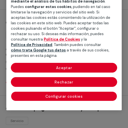
mediante el análisis de tus hábitos de navegación
.
Puedes
configurar estas cookies
, pudiendo en tal caso
limitarse la navegación y servicios del sitio web. Si
aceptas las cookies estás consintiendo la utilización de
Control de plagas de Hormigas
las cookies en este sitio web. Puedes aceptar todas las
cookies pulsando el botón "Aceptar", configurar o
rechazar su uso. Si deseas más información, puedes
Servicio
consultar nuestra
Política de Cookies
y la
Política de Privacidad
. También puedes consultar
¿No sabes qué hacer para matar las hormigas?
cómo trata Google tus datos
a través de sus cookies,
Contamos con un servicio especializado que
presentes en esta página.
solventará todos los problemas que te surjan a la hora
de efectuar el control de plagas de hormigas en tu
Aceptar
vivienda o en tu empresa.
Rechazar
Ver servicios
Configurar cookies
Control de plagas de Moscas y mosquitas
Servicio