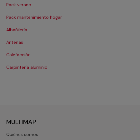
Pack verano
Ca
Pack mantenimiento hogar
Cer
Albañilería
Cl
Antenas
Co
Calefacción
Cri
Carpintería aluminio
De
MULTIMAP
Quiénes somos