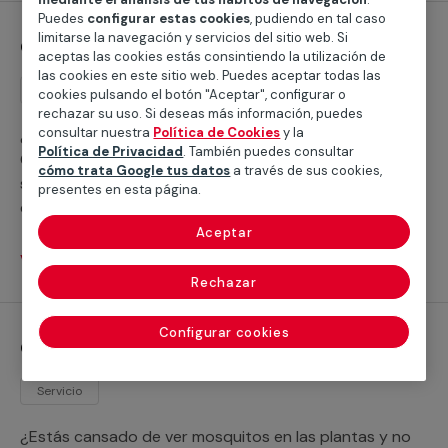
Puedes
configurar estas cookies
, pudiendo en tal caso
limitarse la navegación y servicios del sitio web. Si
Control de plagas de Hormigas
aceptas las cookies estás consintiendo la utilización de
las cookies en este sitio web. Puedes aceptar todas las
Servicio
cookies pulsando el botón "Aceptar", configurar o
rechazar su uso. Si deseas más información, puedes
consultar nuestra
Política de Cookies
y la
¿No sabes qué hacer para matar las hormigas?
Política de Privacidad
. También puedes consultar
Contamos con un servicio especializado que
cómo trata Google tus datos
a través de sus cookies,
solventará todos los problemas que te surjan a la hora
presentes en esta página.
de efectuar el control de plagas de hormigas en tu
vivienda o en tu empresa.
Aceptar
Ver servicios
Rechazar
Configurar cookies
Control de plagas de Moscas y mosquitas
Servicio
¿Estás cansado de ver mosquitos en las plantas y no