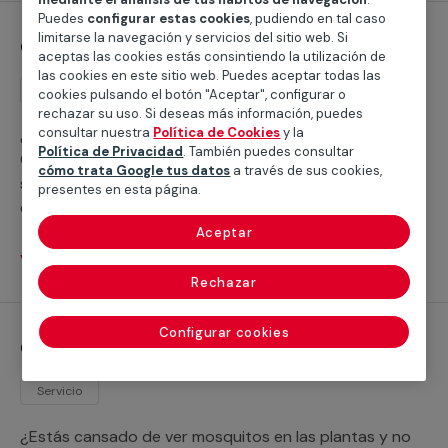
Puedes
configurar estas cookies
, pudiendo en tal caso
limitarse la navegación y servicios del sitio web. Si
Control de plagas de Hormigas
aceptas las cookies estás consintiendo la utilización de
las cookies en este sitio web. Puedes aceptar todas las
Servicio
cookies pulsando el botón "Aceptar", configurar o
rechazar su uso. Si deseas más información, puedes
consultar nuestra
Política de Cookies
y la
¿No sabes qué hacer para matar las hormigas?
Política de Privacidad
. También puedes consultar
Contamos con un servicio especializado que
cómo trata Google tus datos
a través de sus cookies,
solventará todos los problemas que te surjan a la hora
presentes en esta página.
de efectuar el control de plagas de hormigas en tu
vivienda o en tu empresa.
Aceptar
Ver servicios
Rechazar
Configurar cookies
Control de plagas de Moscas y mosquitas
Servicio
¿Estás cansado de ver mosquitos en las plantas y no