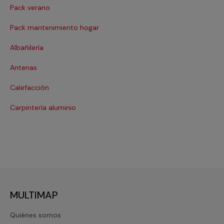
Pack verano
Ca
Pack mantenimiento hogar
Cer
Albañilería
Cl
Antenas
Co
Calefacción
Cri
Carpintería aluminio
De
MULTIMAP
Quiénes somos