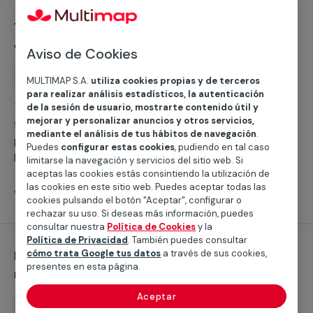
instalación de climatización calor, ofrecemos servicio
Trabajos generales y otros servicios de
tanto para tu hogar como para tu negocio o
climatización frío
comunidad de vecinos.
Aviso de Cookies
Servicio
Trabajos generales
MULTIMAP S.A.
utiliza cookies propias y de terceros
para realizar análisis estadísticos, la autenticación
Trabajos generales y otros servicios de climatización
de la sesión de usuario, mostrarte contenido útil y
mejorar y personalizar anuncios y otros servicios,
frío en Lleida ¿Buscas ayuda con la climatización frío
mediante el análisis de tus hábitos de navegación
.
para hacer frente al verano en Lleida? Según la Agencia
Puedes
configurar estas cookies
, pudiendo en tal caso
Estatal de Meteorología, la temperatura media en esta
limitarse la navegación y servicios del sitio web. Si
ciudad catalana es de 37,6° entre junio y septiembre,
aceptas las cookies estás consintiendo la utilización de
las cookies en este sitio web. Puedes aceptar todas las
así que buscaremos la manera de ayudarte a que el
Ver servicios
cookies pulsando el botón "Aceptar", configurar o
calor te dé una tregua. En Multimap contamos con
rechazar su uso. Si deseas más información, puedes
servicios profesionales cualificados en toda la provincia
consultar nuestra
Política de Cookies
y la
de Lleida que realizarán con éxito cualquier instalación
Política de Privacidad
. También puedes consultar
Instalación de aires acondicionados
cómo trata Google tus datos
a través de sus cookies,
de sistema de aire acondicionado, prestamos servicio
presentes en esta página.
multisplit
tanto para tu casa como para tu establecimiento o
comunidad de vecinos en Lleida.
Aceptar
Instalación