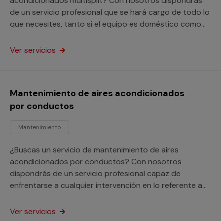
acondicionados multisplit? Con nosotros dispondrás
de un servicio profesional que se hará cargo de todo lo
que necesites, tanto si el equipo es doméstico como
para un local comercial.
Ver servicios
Mantenimiento de aires acondicionados
por conductos
Mantenimiento
¿Buscas un servicio de mantenimiento de aires
acondicionados por conductos? Con nosotros
dispondrás de un servicio profesional capaz de
enfrentarse a cualquier intervención en lo referente a
estos equipos y sus instalaciones, ya sean domésticos
o para locales comerciales.
Ver servicios