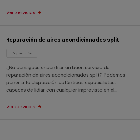
si están instalados en viviendas como en empresas o
negocios.
Ver servicios
Reparación de aires acondicionados split
Reparación
¿No consigues encontrar un buen servicio de
reparación de aires acondicionados split? Podemos
poner a tu disposición auténticos especialistas,
capaces de lidiar con cualquier imprevisto en el
funcionamiento de estos equipos tanto si son
domésticos como para un negocio.
Ver servicios