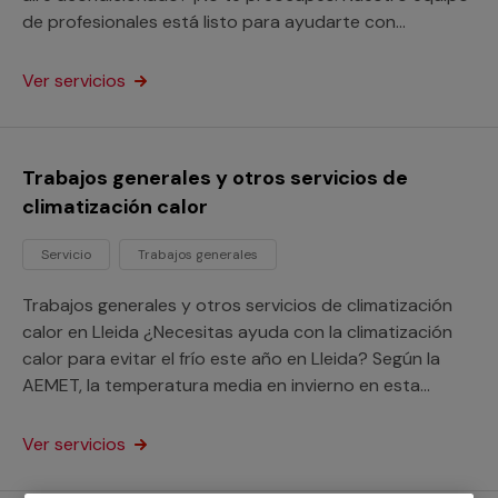
de profesionales está listo para ayudarte con
soluciones rápidas y eficientes. En Multimap contamos
con los mejores servicios profesionales en Lleida para
Ver servicios
ayudarte con tu Climatización, no dudes en solicitar tu
presupuesto sin ningún tipo de compromiso. Recuerda
que el desplazamiento a tu hogar es completamente
Trabajos generales y otros servicios de
gratuito en la provincia de Lleida.
climatización calor
Servicio
Trabajos generales
Trabajos generales y otros servicios de climatización
calor en Lleida ¿Necesitas ayuda con la climatización
calor para evitar el frío este año en Lleida? Según la
AEMET, la temperatura media en invierno en esta
ciudad de Lleida está en 18.0º, por lo que tal vez sería
un buen momento para climatizar tu hogar y mejorar tu
Ver servicios
confort. En Multimap disponemos de profesionales
cualificados que realizarán con éxito cualquier