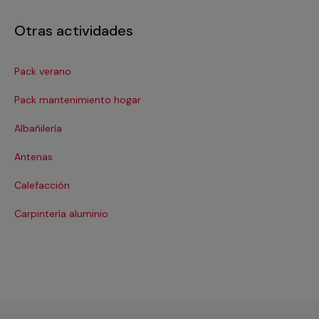
Otras actividades
Pack verano
Ca
Pack mantenimiento hogar
Cer
Albañilería
Co
Antenas
Co
Calefacción
Cri
Carpintería aluminio
De