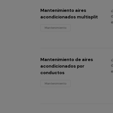
Mantenimiento aires
¿
d
acondicionados multisplit
e
Mantenimiento
Mantenimiento de aires
¿
d
acondicionados por
e
conductos
Mantenimiento