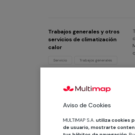
q
Trabajos generales y otros
T
c
servicios de climatización
M
calor
q
s
Servicio
Trabajos generales
i
c
Trabajos generales y otros
T
Aviso de Cookies
c
servicios de climatización
e
frío
c
MULTIMAP S.A.
utiliza cookies 
p
de usuario, mostrarte contenid
Servicio
Trabajos generales
o
tus hábitos de navegación
. P