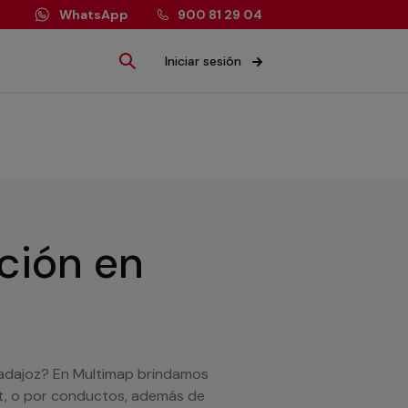
WhatsApp
900 81 29 04
Iniciar sesión
ación
en
 Badajoz? En Multimap brindamos
lit, o por conductos, además de