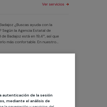
n la provincia de Badajoz.
Ver servicios
yuda con la
z? Según la Agencia Estatal de
 de Badajoz está en 19,4º, así que
erlo más confortable. En nuestro
s que realizan con éxito cualquier
para tu hogar como para tu negocio o
Ver servicios
da con la
abemos que la temperatura media en
así que intentaremos ayudarte a que el
profesionales cualificados en toda la
la autenticación de la sesión
ación de sistema de aire acondicionado,
os, mediante el análisis de
 o comunidad de vecinos.
rse la navegación y servicios del