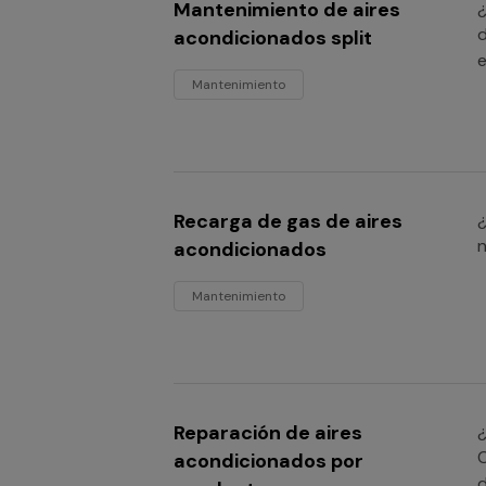
Mantenimiento de aires
¿
d
acondicionados split
e
Mantenimiento
Recarga de gas de aires
¿
n
acondicionados
Mantenimiento
Reparación de aires
¿
C
acondicionados por
d