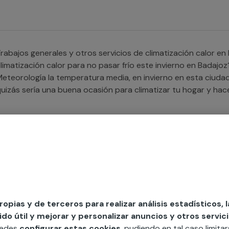
ue el desplazamiento a tu hogar es completamente gratuito e
rabajos generales y otros servicios de climatización calor en Badajoz ¿Buscas a
limatización calor para no pasar frío este invierno en Badajo
eteorología la temperatura media, en invierno en esta ciudad
uizás sería una buena ocasión para climatizar tu hogar y hac
ervicio con garantía disponemos de profesionales cualificado
nstalación de climatización calor, brindamos servicio tanto 
omunidad de vecinos.
rabajos generales y otros servicios de climatización frío en Badajoz ¿Necesitas ayu
limatización frío para hacer frente al verano en Badajoz? S
sta ciudad extremeña es de 39,7° entre junio y septiembre, 
alor te dé un descanso. En Multimap disponemos de servicios 
propias y de terceros para realizar análisis estadísticos, 
rovincia de Badajoz que realizarán con éxito cualquier instal
o útil y mejorar y personalizar anuncios y otros servici
frecemos servicio tanto para tu casa como para tu negocio
uedes
configurar estas cookies
, pudiendo en tal caso limita