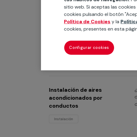
sitio web. Si aceptas las cookies
cookies pulsando el botón "Acep
Política de Cookies
y la
Políti
cookies, presentes en esta pági
Instalación de aires
¿
e
acondicionados multisplit
Configurar cookies
Instalación
Instalación de aires
¿
d
acondicionados por
d
conductos
Instalación