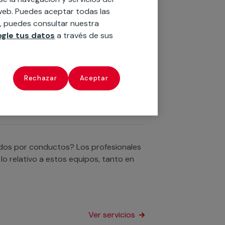
Ver servicios
o web. Puedes aceptar todas las
n, puedes consultar nuestra
gle tus datos
a través de sus
ultisplit? No te preocupes, el personal
d al respecto en tu hogar o empresa.
Rechazar
Aceptar
Ver servicios
nados por conductos? Los profesionales
o relativo a estos equipos, tanto en
Ver servicios