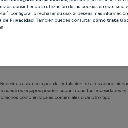
 estás consintiendo la utilización de las cookies en este siti
tar", configurar o rechazar su uso. Si deseas más informació
ca de Privacidad
. También puedes consultar
cómo trata Goo
na.
Necesitas ayuda con la instalación de aires acondicionados m
specializado con el que contamos cubrirá cualquier necesida
Necesitas asistencia para la instalación de aires acondicio
e nuestros equipos pueden cubrir todas tus necesidades en l
omicilios como en locales comerciales o de otro tipo.