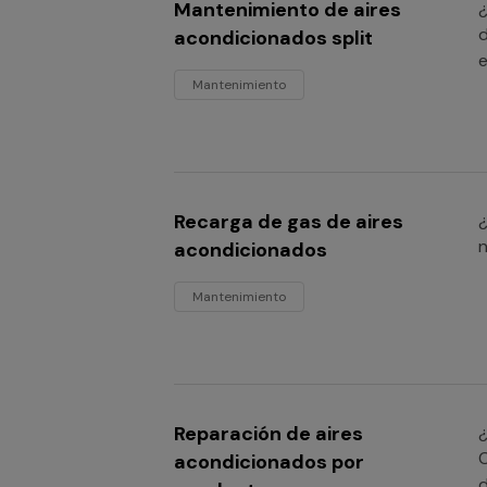
Mantenimiento de aires
¿
d
acondicionados split
e
Mantenimiento
Recarga de gas de aires
¿
n
acondicionados
Mantenimiento
Reparación de aires
¿
C
acondicionados por
d