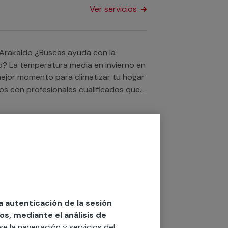
Ver servicios
ayuda con la
do? La temperatura media en invierno en
 mejor momento para climatizar tu hogar
os con profesionales cualificados que
ofrecemos servicio tanto para tu casa
Ver servicios
uda con la
gún la Agencia Estatal de Meteorología,
e junio y septiembre, así que
ltimap contamos con servicios
la autenticación de la sesión
 realizarán con garantías cualquier
os, mediante el análisis de
icio tanto para tu hogar como para tu
rse la navegación y servicios del