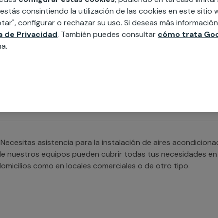
stablecimiento o comunidad de vecinos.
 estás consintiendo la utilización de las cookies en este siti
tar", configurar o rechazar su uso. Si deseas más informació
ca de Privacidad
. También puedes consultar
cómo trata Goo
na.
Necesitas ayuda con la instalación de aires acondicionados m
specializado con el que contamos cubrirá cualquier necesida
Necesitas asistencia para la instalación de aires acondicio
e nuestros equipos pueden cubrir todas tus necesidades en l
omicilios como en locales comerciales o de otro tipo.