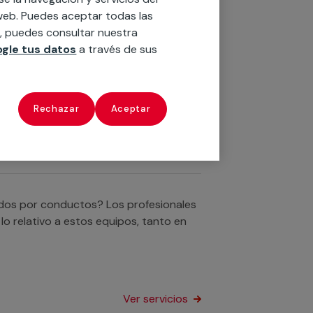
Ver servicios
o web. Puedes aceptar todas las
n, puedes consultar nuestra
gle tus datos
a través de sus
ultisplit? No te preocupes, el personal
d al respecto en tu hogar o empresa.
Rechazar
Aceptar
Ver servicios
nados por conductos? Los profesionales
o relativo a estos equipos, tanto en
Ver servicios