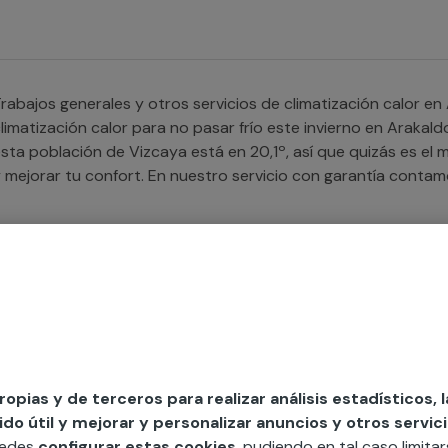
rabajos generales y otros servicios de climatización calor en Arakaldo ¿Buscas 
limatización calor para no pasar frío este invierno en Arakal
sta población de Vizcaya está en 20,1º, así que quizás es el
 mejorar tu confort. En nuestro servicio con garantía contam
levarán a cabo cualquier instalación de climatización calor, 
omo para tu negocio o comunidad de vecinos en Arakaldo.
rabajos generales y otros servicios de climatización frío en Arakaldo ¿Buscas ay
limatización frío para hacer frente al verano en Arakaldo? Se
a temperatura media en esta población vasca es de 33,6° entr
ntentaremos ayudarte a que el calor te dé un respiro. En Mu
propias y de terceros para realizar análisis estadísticos, 
rofesionales cualificados en toda la provincia de Vizcaya que
o útil y mejorar y personalizar anuncios y otros servici
nstalación de sistema de aire acondicionado, prestamos serv
uedes
configurar estas cookies
, pudiendo en tal caso limita