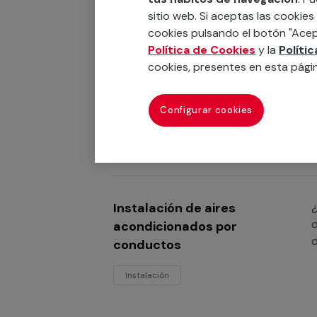
e
sitio web. Si aceptas las cookies
cookies pulsando el botón "Acep
Política de Cookies
y la
Políti
cookies, presentes en esta pági
Instalación de aires
¿
e
acondicionados multisplit
Configurar cookies
Instalación
Instalación de aires
¿
d
acondicionados por
d
conductos
Instalación