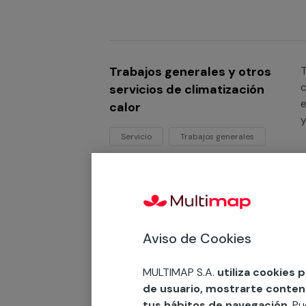
Trabajos generales y otros
T
c
servicios de climatización
e
calor
y
l
Servicio
Trabajos generales
c
Trabajos generales y otros
T
Aviso de Cookies
c
servicios de climatización
l
frío
i
MULTIMAP S.A.
utiliza cookies 
p
de usuario, mostrarte contenid
Servicio
Trabajos generales
i
tus hábitos de navegación
. P