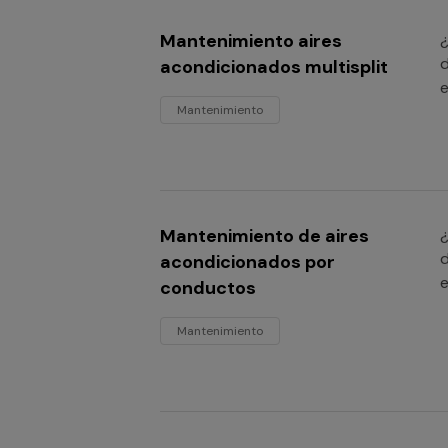
Mantenimiento aires
¿
d
acondicionados multisplit
e
Mantenimiento
Mantenimiento de aires
¿
d
acondicionados por
e
conductos
Mantenimiento