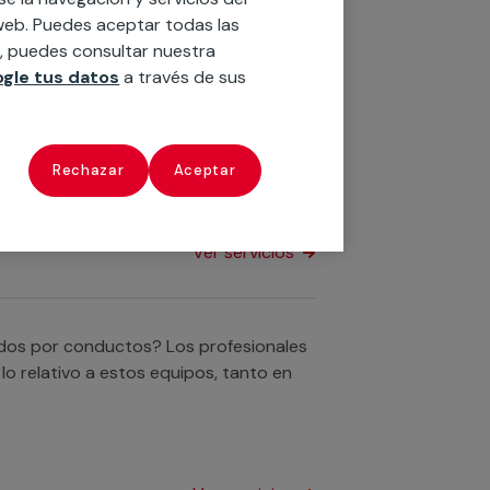
omo para tu establecimiento o
o web. Puedes aceptar todas las
Ver servicios
n, puedes consultar nuestra
gle tus datos
a través de sus
ultisplit? No te preocupes, el personal
d al respecto en tu hogar o empresa.
Rechazar
Aceptar
Ver servicios
nados por conductos? Los profesionales
o relativo a estos equipos, tanto en