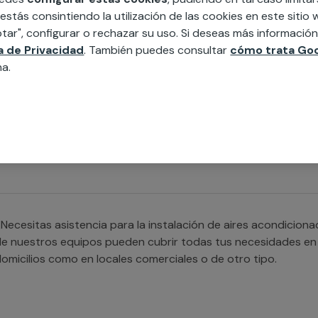
ire acondicionado, prestamos servicio tanto para tu casa c
 estás consintiendo la utilización de las cookies en este siti
omunidad de vecinos.
tar", configurar o rechazar su uso. Si deseas más informació
ca de Privacidad
. También puedes consultar
cómo trata Goo
na.
Necesitas ayuda con la instalación de aires acondicionados m
specializado con el que contamos cubrirá cualquier necesida
Necesitas asistencia para la instalación de aires acondicio
e nuestros equipos pueden cubrir todas tus necesidades en l
omicilios como en locales comerciales o de otro tipo.