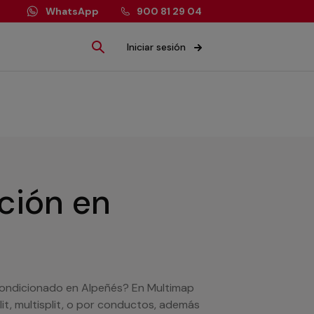
WhatsApp
900 81 29 04
Iniciar sesión
ación
en
 acondicionado en Alpeñés? En Multimap
it, multisplit, o por conductos, además