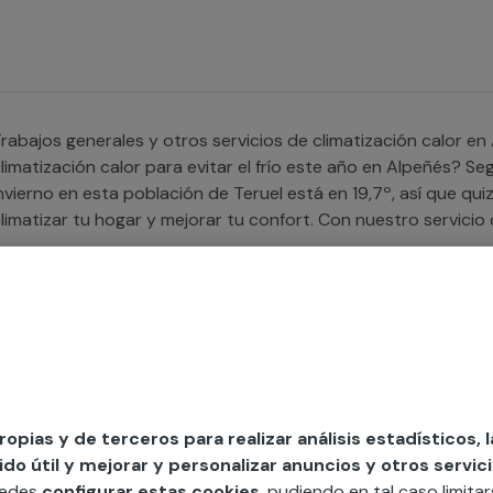
rabajos generales y otros servicios de climatización calor en Alpeñés ¿Quieres a
limatización calor para evitar el frío este año en Alpeñés? S
nvierno en esta población de Teruel está en 19,7º, así que q
limatizar tu hogar y mejorar tu confort. Con nuestro servici
rofesionales cualificados que realizarán cualquier instalación
ervicio tanto para tu hogar como para tu negocio o comunid
rabajos generales y otros servicios de climatización frío en Alpeñés ¿Necesitas ayu
limatización frío para hacer frente al verano en Alpeñés? Se
sta población aragonesa es de 37,2° entre junio y septiembre
propias y de terceros para realizar análisis estadísticos, 
olución para que el calor te dé una tregua. En Multimap disp
o útil y mejorar y personalizar anuncios y otros servici
ualificados en toda la provincia de Teruel que realizan con éx
uedes
configurar estas cookies
, pudiendo en tal caso limita