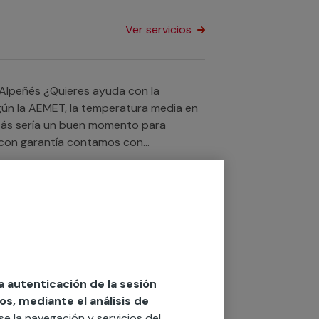
Ver servicios
yuda con la
egún la AEMET, la temperatura media en
uizás sería un buen momento para
o con garantía contamos con
 de climatización calor, prestamos
ad de vecinos en Alpeñés.
Ver servicios
da con la
gún la AEMET, la temperatura media en
, así que te ofrecemos la mejor
la autenticación de la sesión
onemos de servicios profesionales
os, mediante el análisis de
ito cualquier instalación de sistema de
rse la navegación y servicios del