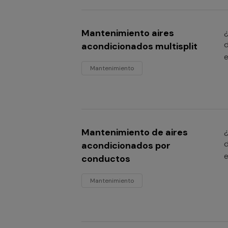
Mantenimiento aires
¿
d
acondicionados multisplit
e
Mantenimiento
Mantenimiento de aires
¿
d
acondicionados por
e
conductos
Mantenimiento