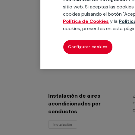
a
sitio web. Si aceptas las cookies
c
cookies pulsando el botón "Acep
Política de Cookies
y la
Políti
cookies, presentes en esta pági
Instalación de aires
¿
e
acondicionados multisplit
Configurar cookies
Instalación
Instalación de aires
¿
d
acondicionados por
d
conductos
Instalación