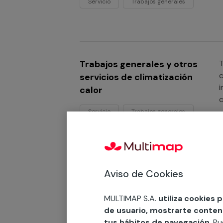
Servicio
Trabajos generales
Trabajos generales y otros
T
c
servicios de climatización
i
calor
c
p
Servicio
Trabajos generales
s
Aviso de Cookies
Trabajos generales y otros
T
c
servicios de climatización
e
MULTIMAP S.A.
utiliza cookies 
frío
s
de usuario, mostrarte contenid
c
tus hábitos de navegación
. P
Servicio
Trabajos generales