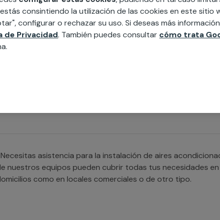
condicionado, brindamos servicio tanto para tu casa como 
 estás consintiendo la utilización de las cookies en este siti
ecinos en Almudévar.
tar", configurar o rechazar su uso. Si deseas más informació
ca de Privacidad
. También puedes consultar
cómo trata Goo
na.
Necesitas ayuda con la instalación de aires acondicionados m
specializado con el que contamos cubrirá cualquier necesida
Necesitas asistencia para la instalación de aires acondicio
e nuestros equipos pueden cubrir todas tus necesidades en l
omicilios como en locales comerciales o de otro tipo.