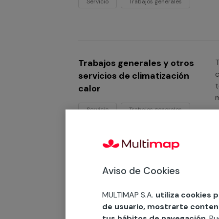
Servicio
Trabajos generales
Trabajos generales y otros
T
c
servicios de climatización
t
calor
m
g
Servicio
Trabajos generales
c
A
Aviso de Cookies
Trabajos generales y otros
T
l
servicios de climatización
e
MULTIMAP S.A.
utiliza cookies 
frío
q
de usuario, mostrarte contenid
t
tus hábitos de navegación
. P
Servicio
Trabajos generales