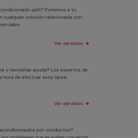
acondicionado split? Ponemos a tu
n cualquier solución relacionada con
erciales.
Ver servicios
he y necesitas ayuda? Los expertos de
 hora de efectuar esta tarea.
Ver servicios
s acondicionados por conductos?
 los problemas que te surjan con estos