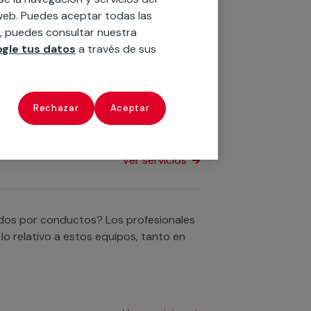
para tu negocio o comunidad de
o web. Puedes aceptar todas las
Ver servicios
n, puedes consultar nuestra
gle tus datos
a través de sus
ultisplit? No te preocupes, el personal
d al respecto en tu hogar o empresa.
Rechazar
Aceptar
Ver servicios
nados por conductos? Los profesionales
o relativo a estos equipos, tanto en