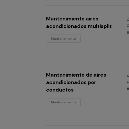
Mantenimiento aires
¿
d
acondicionados multisplit
e
Mantenimiento
Mantenimiento de aires
¿
d
acondicionados por
e
conductos
Mantenimiento