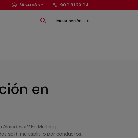
WhatsApp
900 81 29 04
Iniciar sesión
ación
en
 en Almudévar? En Multimap
s split, multisplit, o por conductos,