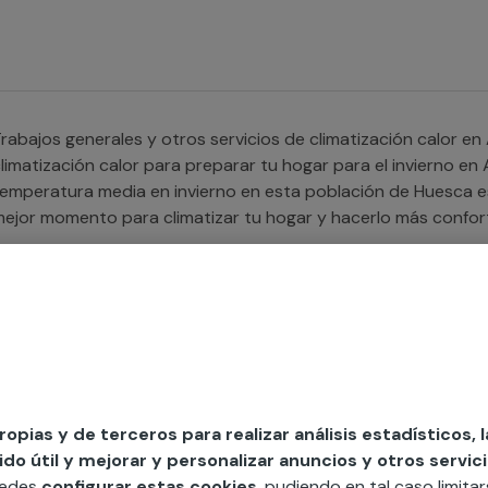
rabajos generales y otros servicios de climatización calor en Almudévar ¿Quier
limatización calor para preparar tu hogar para el invierno e
emperatura media en invierno en esta población de Huesca est
ejor momento para climatizar tu hogar y hacerlo más confort
arantía contamos con profesionales cualificados que realizan 
alor, ofrecemos servicio tanto para tu casa como para tu n
lmudévar.
rabajos generales y otros servicios de climatización frío en Almudévar ¿Estás busca
a climatización frío para hacer frente al calor en Almudévar?
n esta población aragonesa es de 36,9° entre junio y septie
propias y de terceros para realizar análisis estadísticos, 
ue el calor te dé un descanso. En Multimap disponemos de ser
o útil y mejorar y personalizar anuncios y otros servici
oda la provincia de Huesca que realizarán con garantías cualq
uedes
configurar estas cookies
, pudiendo en tal caso limita