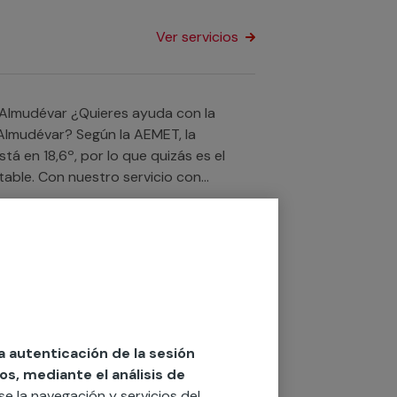
Ver servicios
es ayuda con la
n Almudévar? Según la AEMET, la
á en 18,6º, por lo que quizás es el
able. Con nuestro servicio con
cualquier instalación de climatización
egocio o comunidad de vecinos en
Ver servicios
ndo ayuda con
 Según la AEMET, la temperatura media
mbre, así que intentaremos ayudarte a
la autenticación de la sesión
vicios profesionales cualificados en
os, mediante el análisis de
uier instalación de sistema de aire
rse la navegación y servicios del