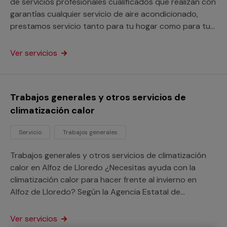
de servicios profesionales cualificados que realizan con
garantías cualquier servicio de aire acondicionado,
prestamos servicio tanto para tu hogar como para tu
negocio o comunidad de vecinos.
Ver servicios
Trabajos generales y otros servicios de
climatización calor
Servicio
Trabajos generales
Trabajos generales y otros servicios de climatización
calor en Alfoz de Lloredo ¿Necesitas ayuda con la
climatización calor para hacer frente al invierno en
Alfoz de Lloredo? Según la Agencia Estatal de
Meteorología la temperatura media, en invierno en esta
población de Cantabria está en 20,6º, por lo que quizá
Ver servicios