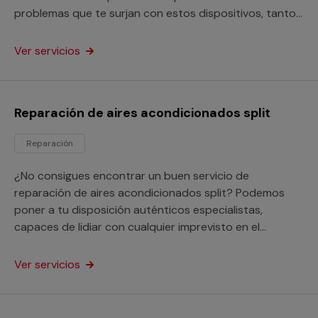
problemas que te surjan con estos dispositivos, tanto
si están instalados en viviendas como en empresas o
negocios.
Ver servicios
Reparación de aires acondicionados split
Reparación
¿No consigues encontrar un buen servicio de
reparación de aires acondicionados split? Podemos
poner a tu disposición auténticos especialistas,
capaces de lidiar con cualquier imprevisto en el
funcionamiento de estos equipos tanto si son
domésticos como para un negocio.
Ver servicios