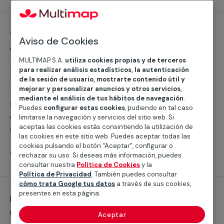
es el mejor momento para climatizar tu hogar y mejorar
tu confort. Con Multimap disponemos de profesionales
cualificados que llevarán a cabo gustosamente
Trabajos generales y otros servicios de
cualquier instalación de climatización calor, brindamos
Aviso de Cookies
climatización frío
servicio tanto para tu casa como para tu negocio o
comunidad de vecinos.
MULTIMAP S.A.
utiliza cookies propias y de terceros
para realizar análisis estadísticos, la autenticación
Servicio
Trabajos generales
de la sesión de usuario, mostrarte contenido útil y
mejorar y personalizar anuncios y otros servicios,
Trabajos generales y otros servicios de climatización
mediante el análisis de tus hábitos de navegación
.
frío en Alfoz de Lloredo ¿Buscas ayuda con la
Puedes
configurar estas cookies
, pudiendo en tal caso
climatización frío para hacer frente al verano en Alfoz
limitarse la navegación y servicios del sitio web. Si
aceptas las cookies estás consintiendo la utilización de
de Lloredo? Según la Agencia Estatal de Meteorología,
las cookies en este sitio web. Puedes aceptar todas las
la temperatura media en esta población cántabra es
cookies pulsando el botón "Aceptar", configurar o
de 27,5° entre junio y septiembre, así que podemos
Ver servicios
rechazar su uso. Si deseas más información, puedes
ayudarte a que el calor te dé un descanso. En Multimap
consultar nuestra
Política de Cookies
y la
Política de Privacidad
. También puedes consultar
disponemos de servicios profesionales cualificados en
cómo trata Google tus datos
a través de sus cookies,
toda la provincia de Cantabria que realizan con éxito
presentes en esta página.
Instalación de aires acondicionados
cualquier instalación de sistema de aire acondicionado,
multisplit
ofrecemos servicio tanto para tu hogar como para tu
Aceptar