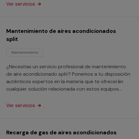
o para locales comerciales.
Ver servicios
Mantenimiento de aires acondicionados
split
Mantenimiento
¿Necesitas un servicio profesional de mantenimiento
de aire acondicionado split? Ponemos a tu disposición
auténticos expertos en la materia que te ofrecerán
cualquier solución relacionada con estos equipos
tanto si son domésticos como para locales
comerciales.
Ver servicios
Recarga de gas de aires acondicionados