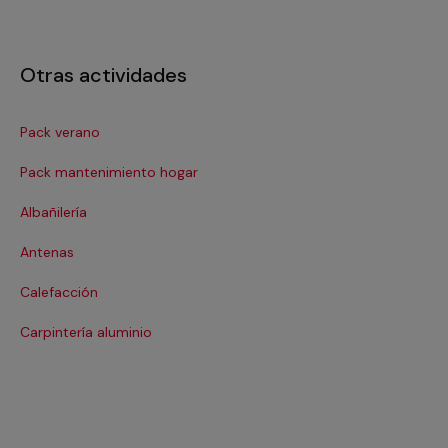
Otras actividades
Pack verano
Ca
Pack mantenimiento hogar
Cer
Albañilería
Co
Antenas
Co
Calefacción
Cri
Carpintería aluminio
De