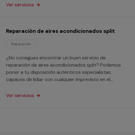
negocios.
Ver servicios
Reparación de aires acondicionados split
Reparación
¿No consigues encontrar un buen servicio de
reparación de aires acondicionados split? Podemos
poner a tu disposición auténticos especialistas,
capaces de lidiar con cualquier imprevisto en el
funcionamiento de estos equipos tanto si son
domésticos como para un negocio.
Ver servicios