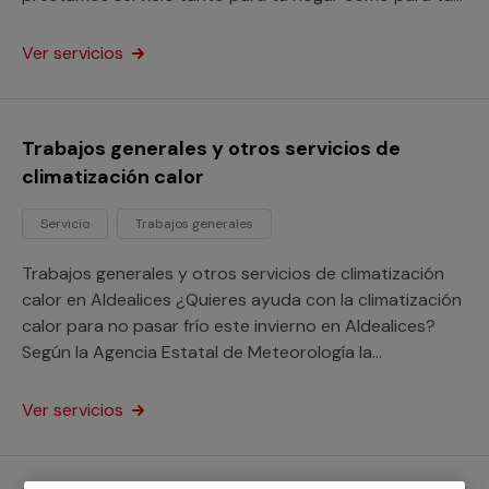
negocio o comunidad de vecinos.
Ver servicios
Trabajos generales y otros servicios de
climatización calor
Servicio
Trabajos generales
Trabajos generales y otros servicios de climatización
calor en Aldealices ¿Quieres ayuda con la climatización
calor para no pasar frío este invierno en Aldealices?
Según la Agencia Estatal de Meteorología la
temperatura media, en invierno en esta población de
Soria está en 22.0º, por lo que quizá es un buen
Ver servicios
momento para climatizar tu hogar y hacerlo más
confortable. En nuestro servicio con garantía
contamos con profesionales cualificados que llevarán a