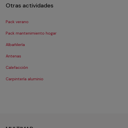
Otras actividades
Pack verano
Ca
Pack mantenimiento hogar
Cer
Albañilería
Co
Antenas
Co
Calefacción
Cri
Carpintería aluminio
De