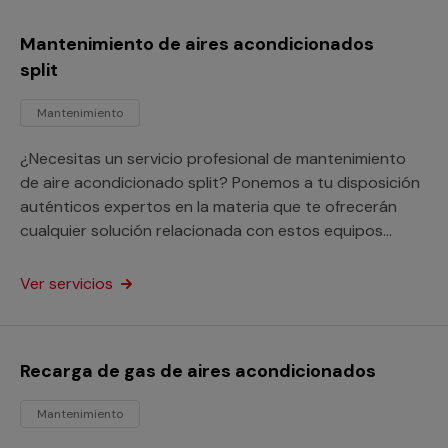
Mantenimiento de aires acondicionados
split
Mantenimiento
¿Necesitas un servicio profesional de mantenimiento
de aire acondicionado split? Ponemos a tu disposición
auténticos expertos en la materia que te ofrecerán
cualquier solución relacionada con estos equipos
tanto si son domésticos como para locales
comerciales.
Ver servicios
Recarga de gas de aires acondicionados
Mantenimiento