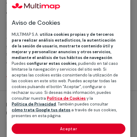
Trabajos generales y otros servicios de
cabo cualquier instalación de climatización calor,
climatización frío
prestamos servicio tanto para tu hogar como para tu
establecimiento o comunidad de vecinos en Aldealices.
Aviso de Cookies
Servicio
Trabajos generales
MULTIMAP S.A.
utiliza cookies propias y de terceros
Trabajos generales y otros servicios de climatización
para realizar análisis estadísticos, la autenticación
de la sesión de usuario, mostrarte contenido útil y
frío en Aldealices ¿Buscas ayuda con la climatización
mejorar y personalizar anuncios y otros servicios,
frío para hacer frente al calor en Aldealices? Según la
mediante el análisis de tus hábitos de navegación
.
AEMET, la temperatura media en esta población
Puedes
configurar estas cookies
, pudiendo en tal caso
castellanoleonesa es de 36,9° entre junio y septiembre,
limitarse la navegación y servicios del sitio web. Si
aceptas las cookies estás consintiendo la utilización de
así que tenemos a tu disposición la mejor solución para
Ver servicios
las cookies en este sitio web. Puedes aceptar todas las
que el calor te dé una tregua. En Multimap contamos
cookies pulsando el botón "Aceptar", configurar o
con servicios profesionales cualificados en toda la
rechazar su uso. Si deseas más información, puedes
provincia de Soria que realizan con éxito cualquier
consultar nuestra
Política de Cookies
y la
Instalación de aires acondicionados
Política de Privacidad
. También puedes consultar
instalación de sistema de aire acondicionado,
cómo trata Google tus datos
a través de sus cookies,
multisplit
ofrecemos servicio tanto para tu hogar como para tu
presentes en esta página.
establecimiento o comunidad de vecinos.
Instalación
Aceptar