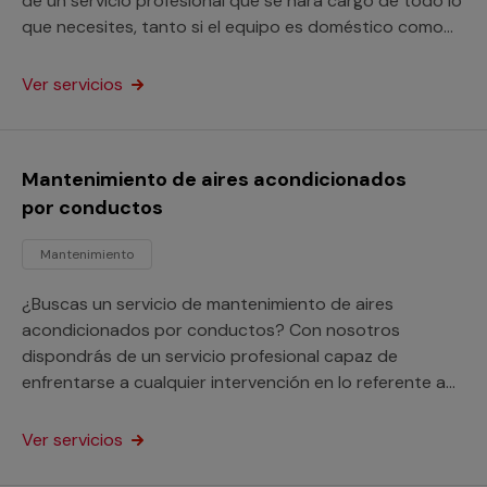
de un servicio profesional que se hará cargo de todo lo
que necesites, tanto si el equipo es doméstico como
para un local comercial.
Ver servicios
Mantenimiento de aires acondicionados
por conductos
Mantenimiento
¿Buscas un servicio de mantenimiento de aires
acondicionados por conductos? Con nosotros
dispondrás de un servicio profesional capaz de
enfrentarse a cualquier intervención en lo referente a
estos equipos y sus instalaciones, ya sean domésticos
o para locales comerciales.
Ver servicios