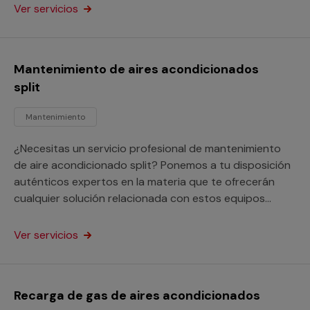
o para locales comerciales.
Ver servicios
Mantenimiento de aires acondicionados
split
Mantenimiento
¿Necesitas un servicio profesional de mantenimiento
de aire acondicionado split? Ponemos a tu disposición
auténticos expertos en la materia que te ofrecerán
cualquier solución relacionada con estos equipos
tanto si son domésticos como para locales
comerciales.
Ver servicios
Recarga de gas de aires acondicionados