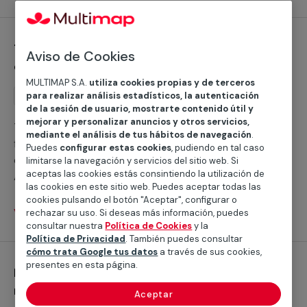
climatizar tu hogar y mejorar tu confort. En nuestro
servicio con garantía ofrecemos profesionales
cualificados que llevarán a cabo con éxito cualquier
Trabajos generales y otros servicios de
instalación de climatización calor, prestamos servicio
Aviso de Cookies
climatización frío
tanto para tu hogar como para tu establecimiento o
comunidad de vecinos.
MULTIMAP S.A.
utiliza cookies propias y de terceros
para realizar análisis estadísticos, la autenticación
Servicio
Trabajos generales
de la sesión de usuario, mostrarte contenido útil y
mejorar y personalizar anuncios y otros servicios,
Trabajos generales y otros servicios de climatización
mediante el análisis de tus hábitos de navegación
.
frío en Alcalá de la Selva ¿Estás buscando ayuda con la
Puedes
configurar estas cookies
, pudiendo en tal caso
climatización frío para no pasar calor este verano en
limitarse la navegación y servicios del sitio web. Si
aceptas las cookies estás consintiendo la utilización de
Alcalá de la Selva? Según la AEMET, la temperatura
las cookies en este sitio web. Puedes aceptar todas las
media en esta población aragonesa es de 31,5° entre
cookies pulsando el botón "Aceptar", configurar o
junio y septiembre, así que te ofrecemos la mejor
Ver servicios
rechazar su uso. Si deseas más información, puedes
solución para que el calor te dé un respiro. En Multimap
consultar nuestra
Política de Cookies
y la
Política de Privacidad
. También puedes consultar
contamos con servicios profesionales cualificados en
cómo trata Google tus datos
a través de sus cookies,
toda la provincia de Teruel que realizarán con garantías
presentes en esta página.
Instalación de aires acondicionados
cualquier instalación de sistema de aire acondicionado,
multisplit
brindamos servicio tanto para tu hogar como para tu
Aceptar