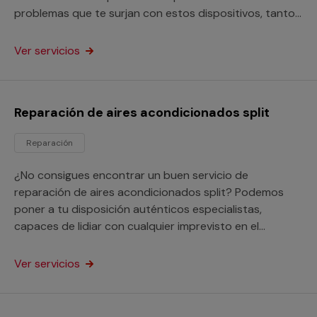
problemas que te surjan con estos dispositivos, tanto
si están instalados en viviendas como en empresas o
negocios.
Ver servicios
Reparación de aires acondicionados split
Reparación
¿No consigues encontrar un buen servicio de
reparación de aires acondicionados split? Podemos
poner a tu disposición auténticos especialistas,
capaces de lidiar con cualquier imprevisto en el
funcionamiento de estos equipos tanto si son
domésticos como para un negocio.
Ver servicios