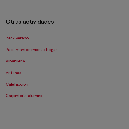
Otras actividades
Pack verano
Ca
Pack mantenimiento hogar
Cer
Albañilería
Co
Antenas
Co
Calefacción
Cri
Carpintería aluminio
De