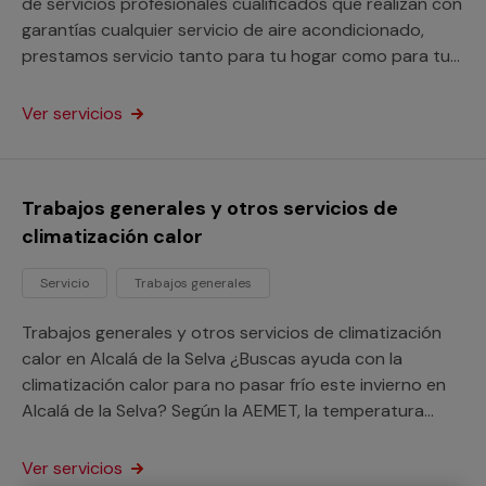
de servicios profesionales cualificados que realizan con
garantías cualquier servicio de aire acondicionado,
prestamos servicio tanto para tu hogar como para tu
negocio o comunidad de vecinos.
Ver servicios
Trabajos generales y otros servicios de
climatización calor
Servicio
Trabajos generales
Trabajos generales y otros servicios de climatización
calor en Alcalá de la Selva ¿Buscas ayuda con la
climatización calor para no pasar frío este invierno en
Alcalá de la Selva? Según la AEMET, la temperatura
media en invierno en esta población de Teruel está en
20,2º, así que tal vez sería una buena ocasión para
Ver servicios