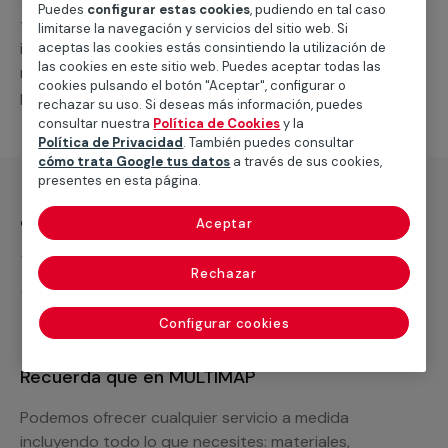
todas las alternativas que podemos ofrecerte, cerrar
Puedes
configurar estas cookies
, pudiendo en tal caso
tu presupuesto y dejar resuelto tu problema de forma
limitarse la navegación y servicios del sitio web. Si
inmediata, te facilitaremos todos los materiales
aceptas las cookies estás consintiendo la utilización de
las cookies en este sitio web. Puedes aceptar todas las
necesarios así como las actuaciones adicionales que
cookies pulsando el botón "Aceptar", configurar o
puedes requerir.
rechazar su uso. Si deseas más información, puedes
consultar nuestra
Política de Cookies
y la
Política de Privacidad
. También puedes consultar
cómo trata Google tus datos
a través de sus cookies,
presentes en esta página.
¿Qué incluye?
Aceptar
Desplazamiento
Rechazar
Presupuesto gratis y sin compromiso
Configurar cookies
Recuerda que en MULTIMAP
Podemos ofrecer cualquier servicio a medida
incluyendo todo lo que necesites: materiales,