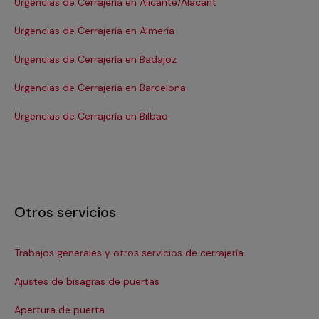
Urgencias de Cerrajería en Alicante/Alacant
Urg
Urgencias de Cerrajería en Almería
Ur
Urgencias de Cerrajería en Badajoz
Ur
Urgencias de Cerrajería en Barcelona
Ur
Urgencias de Cerrajería en Bilbao
Urg
Otros servicios
Trabajos generales y otros servicios de cerrajería
In
Ajustes de bisagras de puertas
Ins
Apertura de puerta
Ins