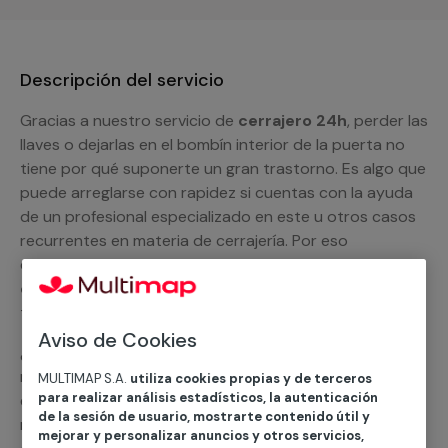
Descripción del servicio
Gracias a nuestro servicio de
cerrajero 24h
, perder las
llaves o dejarlas en el bombín interior de la puerta no
tiene por qué suponerte un gran trastorno. Es algo que
puede arreglarse con rapidez si cuentas con la ayuda
de un profesional especializado en este u otros casos
recurrentes en materia de cerrajería. Por eso
disponemos de un equipo de
cerrajeros
competitivos y eficaces
, que te proporcionará todo
tipo de servicios al respecto.
Aviso de Cookies
¿Quieres un presupuesto a medida? Pídenoslo sin
ningún compromiso. Un experto de MULTIMAP te
MULTIMAP S.A.
utiliza cookies propias y de terceros
para realizar análisis estadísticos, la autenticación
explicará cuáles son los servicios con los que cuentan
de la sesión de usuario, mostrarte contenido útil y
nuestros
cerrajeros
y el
precio de nuestro
mejorar y personalizar anuncios y otros servicios,