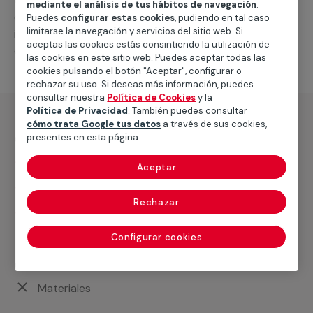
cerrajero de urgencia
. Te suministraremos las piezas
mediante el análisis de tus hábitos de navegación
.
o repuestos que necesites, y llevaremos a cabo las
Puedes
configurar estas cookies
, pudiendo en tal caso
limitarse la navegación y servicios del sitio web. Si
intervenciones que hagan falta para que esta funcione
aceptas las cookies estás consintiendo la utilización de
correctamente.
las cookies en este sitio web. Puedes aceptar todas las
cookies pulsando el botón "Aceptar", configurar o
rechazar su uso. Si deseas más información, puedes
consultar nuestra
Política de Cookies
y la
Política de Privacidad
. También puedes consultar
cómo trata Google tus datos
a través de sus cookies,
¿Qué incluye?
presentes en esta página.
Desplazamiento
Aceptar
Presupuesto gratis y sin compromiso
Rechazar
Mano de obra de apertura de puerta
Configurar cookies
¿Qué no incluye?
Materiales