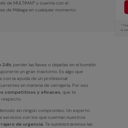
 web de MULTIMAP y cuenta con el
les de Málaga en cualquier momento.
* Pre
el pr
o 24h
, perder las llaves o dejarlas en el bombín
suponerte un gran trastorno. Es algo que
s con la ayuda de un profesional
urrentes en materia de cerrajería. Por eso
os competitivos y eficaces
, que te
l respecto.
denoslo sin ningún compromiso. Un experto
s servicios con los que cuentan nuestros
rrajero de urgencia
. Te suministraremos las