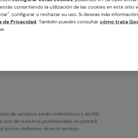
 estás consintiendo la utilización de las cookies en este siti
tar", configurar o rechazar su uso. Si deseas más informació
MAP
ca de Privacidad
. También puedes consultar
cómo trata Goo
na.
edida incluyendo todo lo que necesites:
ésticos, etc. Cuéntanos que necesitas
os de servicios serán orientativos y sin IVA
sto uno de nuestros profesionales se pondrá
l precio definitivo de este servicio.