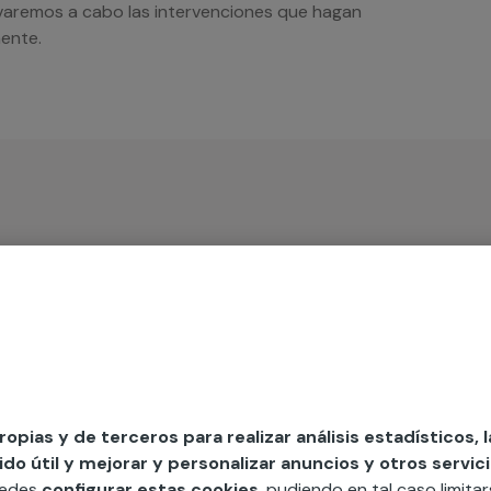
evaremos a cabo las intervenciones que hagan
mente.
iso
rta
propias y de terceros para realizar análisis estadísticos, 
o útil y mejorar y personalizar anuncios y otros servici
uedes
configurar estas cookies
, pudiendo en tal caso limita