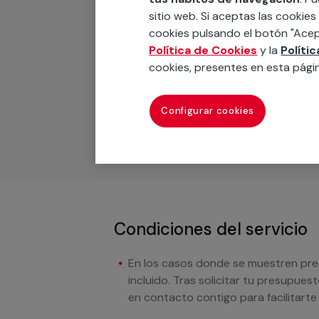
sitio web. Si aceptas las cookies
cookies pulsando el botón "Acep
Recuerda que en MULTI
Política de Cookies
y la
Políti
cookies, presentes en esta pági
Podemos ofrecer cualquier servicio a m
materiales, equipamientos, electrodom
Configurar cookies
cuando te llamemos.
Condiciones del servicio
En los casos donde se muestren preci
incluido. Tras solicitar tu presupue
en contacto contigo para facilitarte e