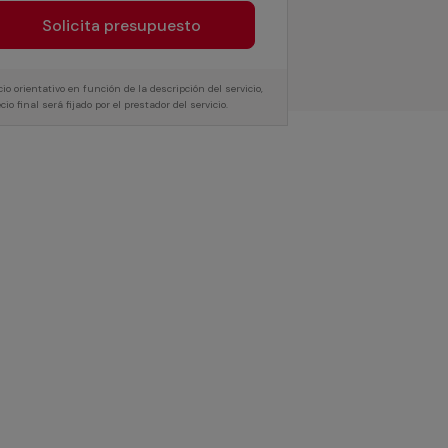
Solicita presupuesto
cio orientativo en función de la descripción del servicio,
ecio final será fijado por el prestador del servicio.