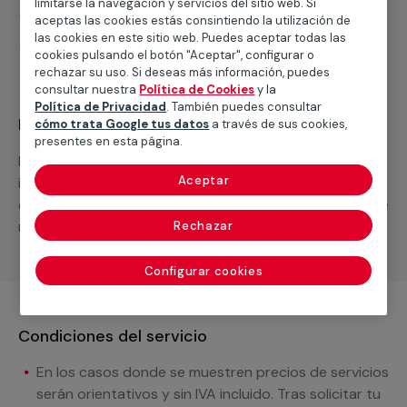
limitarse la navegación y servicios del sitio web. Si
Desplazamiento
aceptas las cookies estás consintiendo la utilización de
las cookies en este sitio web. Puedes aceptar todas las
Presupuesto gratis y sin compromiso
cookies pulsando el botón "Aceptar", configurar o
rechazar su uso. Si deseas más información, puedes
consultar nuestra
Política de Cookies
y la
Política de Privacidad
. También puedes consultar
Recuerda que en MULTIMAP
cómo trata Google tus datos
a través de sus cookies,
presentes en esta página.
Podemos ofrecer cualquier servicio a medida
Aceptar
incluyendo todo lo que necesites: materiales,
equipamientos, electrodomésticos, etc. Cuéntanos que
necesitas cuando te llamemos.
Rechazar
Configurar cookies
Condiciones del servicio
En los casos donde se muestren precios de servicios
serán orientativos y sin IVA incluido. Tras solicitar tu