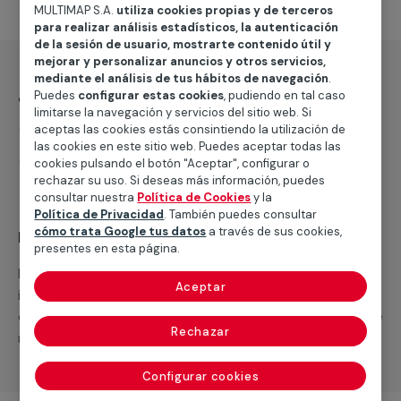
MULTIMAP S.A.
utiliza cookies propias y de terceros
para realizar análisis estadísticos, la autenticación
de la sesión de usuario, mostrarte contenido útil y
mejorar y personalizar anuncios y otros servicios,
mediante el análisis de tus hábitos de navegación
.
¿Qué incluye?
Puedes
configurar estas cookies
, pudiendo en tal caso
limitarse la navegación y servicios del sitio web. Si
Desplazamiento
aceptas las cookies estás consintiendo la utilización de
las cookies en este sitio web. Puedes aceptar todas las
Presupuesto gratis y sin compromiso
cookies pulsando el botón "Aceptar", configurar o
rechazar su uso. Si deseas más información, puedes
consultar nuestra
Política de Cookies
y la
Política de Privacidad
. También puedes consultar
cómo trata Google tus datos
a través de sus cookies,
Recuerda que en MULTIMAP
presentes en esta página.
Podemos ofrecer cualquier servicio a medida
Aceptar
incluyendo todo lo que necesites: materiales,
equipamientos, electrodomésticos, etc. Cuéntanos que
Rechazar
necesitas cuando te llamemos.
Configurar cookies