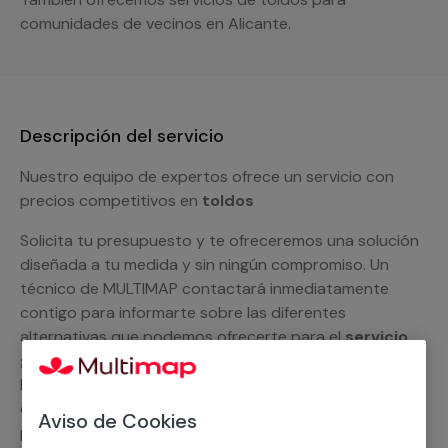
comunidades de vecinos en Alicante.
Descripción del servicio
Nuestro equipo de expertos ofrece un servicio con
precios competitivos en
toldos
Solicita tu presupuesto y te ofreceremos una solución
diseñada a tu medida y sin ningún compromiso. Un
técnico de MULTIMAP contactará inmediatamente
contigo para informarte sobre las diferentes
alternativas que podemos ofrecerte para el
servicio
general de toldos
, como por ejemplo el suministro de
los materiales necesarios, las intervenciones a realizar,
o la mano de obra que hará falta para completar tu
Aviso de Cookies
proyecto.