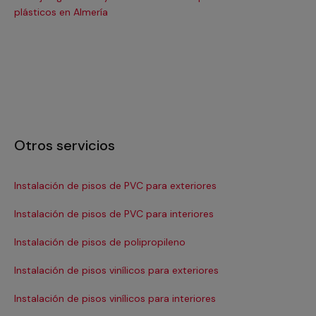
plásticos en Almería
plá
Otros servicios
Instalación de pisos de PVC para exteriores
Re
Instalación de pisos de PVC para interiores
Re
Instalación de pisos de polipropileno
Re
Instalación de pisos vinílicos para exteriores
Ree
Instalación de pisos vinílicos para interiores
Ree