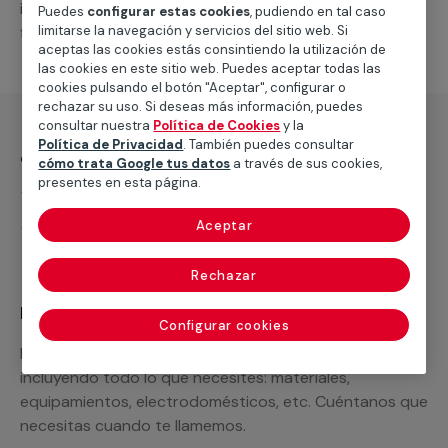
intervenciones a realizar, o la mano de obra que hará
Puedes
configurar estas cookies
, pudiendo en tal caso
limitarse la navegación y servicios del sitio web. Si
falta para completar tu proyecto.
aceptas las cookies estás consintiendo la utilización de
las cookies en este sitio web. Puedes aceptar todas las
cookies pulsando el botón "Aceptar", configurar o
rechazar su uso. Si deseas más información, puedes
consultar nuestra
Política de Cookies
y la
Política de Privacidad
. También puedes consultar
¿Qué incluye?
cómo trata Google tus datos
a través de sus cookies,
presentes en esta página.
Desplazamiento
Aceptar
Presupuesto gratis y sin compromiso
Rechazar
Recuerda que en MULTIMAP
Configurar cookies
Podemos ofrecer cualquier servicio a medida
incluyendo todo lo que necesites: materiales,
equipamientos, electrodomésticos, etc. Cuéntanos que
necesitas cuando te llamemos.