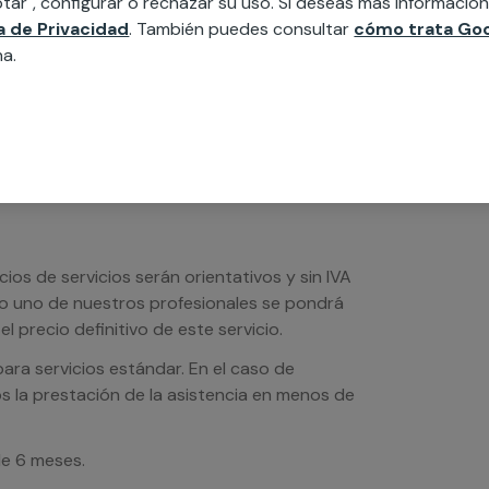
tar", configurar o rechazar su uso. Si deseas más informació
ésticos, etc. Cuéntanos que necesitas
ca de Privacidad
. También puedes consultar
cómo trata Goo
na.
os de servicios serán orientativos y sin IVA
sto uno de nuestros profesionales se pondrá
l precio definitivo de este servicio.
ra servicios estándar. En el caso de
s la prestación de la asistencia en menos de
de 6 meses.