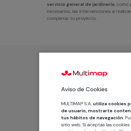
servicio general de jardinería
, como 
necesarios, las intervenciones a realiza
completar tu proyecto.
¿Qué incluye?
Desplazamiento
Aviso de Cookies
Presupuesto gratis y sin comprom
MULTIMAP S.A.
utiliza cookies 
de usuario, mostrarte contenid
Recuerda que en MULTI
tus hábitos de navegación
. P
sitio web. Si aceptas las cookies
Podemos ofrecer cualquier servicio a m