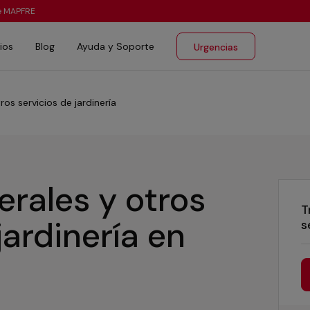
te MAPFRE
ios
Blog
Ayuda y Soporte
Urgencias
ros servicios de jardinería
erales y otros
T
jardinería
en
s