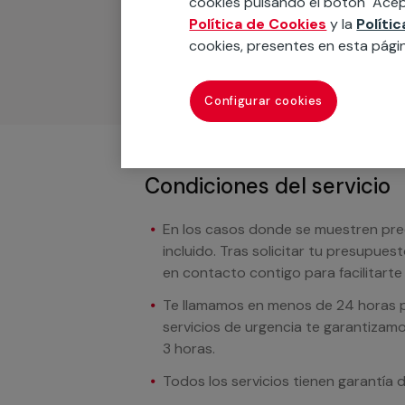
cookies pulsando el botón "Acep
materiales, equipamientos, electrodom
Política de Cookies
y la
Políti
cuando te llamemos.
cookies, presentes en esta pági
Configurar cookies
Condiciones del servicio
En los casos donde se muestren preci
incluido. Tras solicitar tu presupue
en contacto contigo para facilitarte e
Te llamamos en menos de 24 horas pa
servicios de urgencia te garantizamo
3 horas.
Todos los servicios tienen garantía 