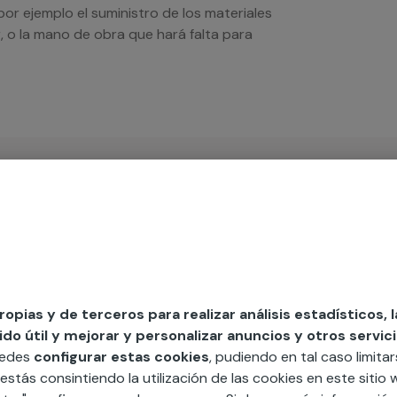
por ejemplo el suministro de los materiales
r, o la mano de obra que hará falta para
iso
propias y de terceros para realizar análisis estadísticos, 
o útil y mejorar y personalizar anuncios y otros servici
MAP
uedes
configurar estas cookies
, pudiendo en tal caso limita
 estás consintiendo la utilización de las cookies en este siti
edida incluyendo todo lo que necesites: