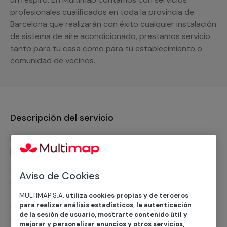
profesionales cualificados en toda la provincia de
Barcelona que realizarán con éxito cualquier instalación
de sistema de aire acondicionado, prestamos servicio
tanto para tu casa como para tu establecimiento o
comunidad de vecinos.
Descripción del servicio
Nuestro equipo de expertos ofrece un servicio con
precios competitivos en
climatización frio
Solicita tu presupuesto y te ofreceremos una solución
Aviso de Cookies
diseñada a tu medida y sin ningún compromiso. Un
técnico de MULTIMAP contactará inmediatamente
MULTIMAP S.A.
utiliza cookies propias y de terceros
para realizar análisis estadísticos, la autenticación
contigo para informarte sobre las diferentes
de la sesión de usuario, mostrarte contenido útil y
alternativas que podemos ofrecerte para el
servicio
mejorar y personalizar anuncios y otros servicios,