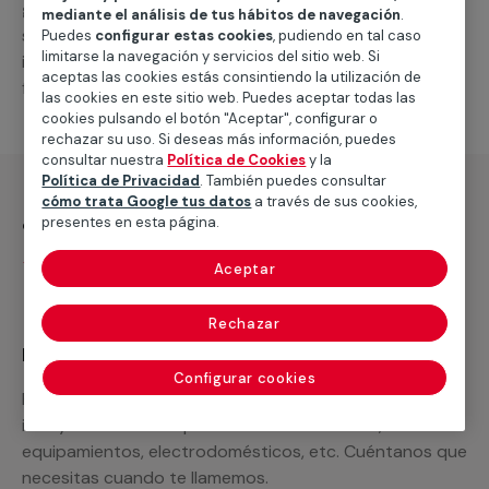
general de climatización frio
, como por ejemplo el
mediante el análisis de tus hábitos de navegación
.
suministro de los materiales necesarios, las
Puedes
configurar estas cookies
, pudiendo en tal caso
limitarse la navegación y servicios del sitio web. Si
intervenciones a realizar, o la mano de obra que hará
aceptas las cookies estás consintiendo la utilización de
falta para completar tu proyecto.
las cookies en este sitio web. Puedes aceptar todas las
cookies pulsando el botón "Aceptar", configurar o
rechazar su uso. Si deseas más información, puedes
consultar nuestra
Política de Cookies
y la
Política de Privacidad
. También puedes consultar
cómo trata Google tus datos
a través de sus cookies,
¿Qué incluye?
presentes en esta página.
Desplazamiento
Aceptar
Rechazar
Recuerda que en MULTIMAP
Configurar cookies
Podemos ofrecer cualquier servicio a medida
incluyendo todo lo que necesites: materiales,
equipamientos, electrodomésticos, etc. Cuéntanos que
necesitas cuando te llamemos.