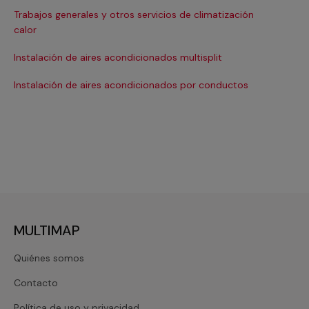
Trabajos generales y otros servicios de climatización
Ma
calor
Ma
Instalación de aires acondicionados multisplit
Ma
Instalación de aires acondicionados por conductos
Re
MULTIMAP
Quiénes somos
Contacto
Política de uso y privacidad