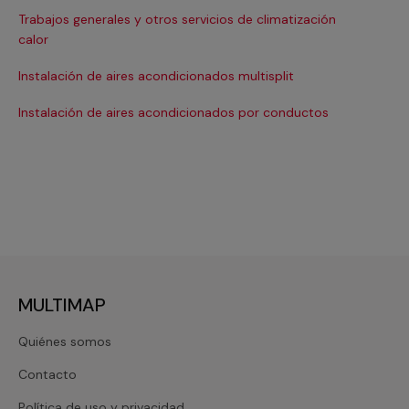
Trabajos generales y otros servicios de climatización
Ma
calor
Ma
Instalación de aires acondicionados multisplit
Ma
Instalación de aires acondicionados por conductos
Re
MULTIMAP
Quiénes somos
Contacto
Política de uso y privacidad