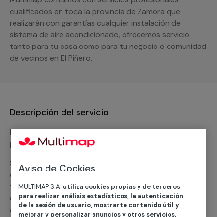
cualificados en toda la provincia de Zamora que
realizarán con garantías cualquier instalación de
sistema de aire acondicionado, ofrecemos servicio
tanto para tu casa como para tu negocio o comunidad
de vecinos en El Piñero.
Descripción del servicio
Nuestro equipo de expertos ofrece un servicio con
precios competitivos en
climatización frio
Solicita tu presupuesto y te ofreceremos una solución
Aviso de Cookies
diseñada a tu medida y sin ningún compromiso. Un
técnico de MULTIMAP contactará inmediatamente
MULTIMAP S.A.
utiliza cookies propias y de terceros
para realizar análisis estadísticos, la autenticación
contigo para informarte sobre las diferentes
de la sesión de usuario, mostrarte contenido útil y
alternativas que podemos ofrecerte para el
servicio
mejorar y personalizar anuncios y otros servicios,