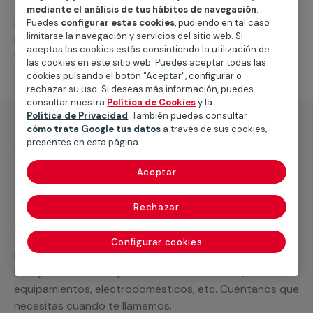
general de climatización frio
, como por ejemplo el
mediante el análisis de tus hábitos de navegación
.
suministro de los materiales necesarios, las
Puedes
configurar estas cookies
, pudiendo en tal caso
limitarse la navegación y servicios del sitio web. Si
intervenciones a realizar, o la mano de obra que hará
aceptas las cookies estás consintiendo la utilización de
falta para completar tu proyecto.
las cookies en este sitio web. Puedes aceptar todas las
cookies pulsando el botón "Aceptar", configurar o
rechazar su uso. Si deseas más información, puedes
consultar nuestra
Política de Cookies
y la
Política de Privacidad
. También puedes consultar
cómo trata Google tus datos
a través de sus cookies,
¿Qué incluye?
presentes en esta página.
Desplazamiento
Aceptar
Rechazar
Recuerda que en MULTIMAP
Configurar cookies
Podemos ofrecer cualquier servicio a medida
incluyendo todo lo que necesites: materiales,
equipamientos, electrodomésticos, etc. Cuéntanos que
necesitas cuando te llamemos.