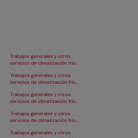
Trabajos generales y otros
Trabajos generales y 
servicios de climatización frío
servicios de climatizac
en Lleida
en Pamplona/Iruña
Trabajos generales y otros
Trabajos generales y 
servicios de climatización frío
servicios de climatizac
en Logroño
en Salamanca
Trabajos generales y otros
Trabajos generales y 
servicios de climatización frío
servicios de climatizac
en Madrid
en Santander
Trabajos generales y otros
Trabajos generales y 
servicios de climatización frío
servicios de climatizac
en Málaga
en Sevilla
Trabajos generales y otros
Trabajos generales y 