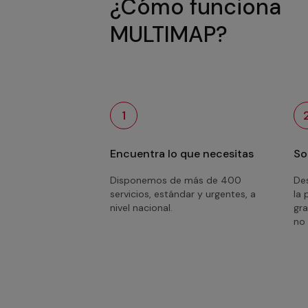
¿Cómo funciona
MULTIMAP?
1
Encuentra lo que necesitas
So
Disponemos de más de 400
Des
servicios, estándar y urgentes, a
la 
nivel nacional.
gra
no 