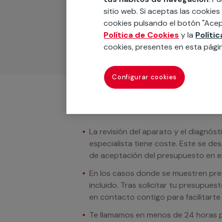
Podemos ofrecer cualquier servicio a m
sitio web. Si aceptas las cookies
materiales, equipamientos, electrodom
cookies pulsando el botón "Acep
cuando te llamemos.
Política de Cookies
y la
Políti
cookies, presentes en esta pági
Configurar cookies
Condiciones del servicio
La revisión del aparato y el diagnóst
especialista tiene coste. Este se de
de aceptación del presupuesto en el
En los casos donde se muestren preci
incluido. Tras solicitar tu presupue
en contacto contigo para facilitarte e
Te llamamos en menos de 24 horas pa