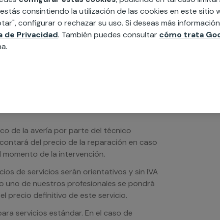
edida incluyendo todo lo que necesites:
 estás consintiendo la utilización de las cookies en este siti
ésticos, etc. Cuéntanos que necesitas
tar", configurar o rechazar su uso. Si deseas más informació
ca de Privacidad
. También puedes consultar
cómo trata Goo
na.
ico de la avería por parte del técnico
scontará del precio de la reparación en caso
 momento de la intervención.
os de servicios serán orientativos y sin IVA
sto uno de nuestros profesionales se pondrá
l precio definitivo de este servicio.
ra servicios estándar. En el caso de