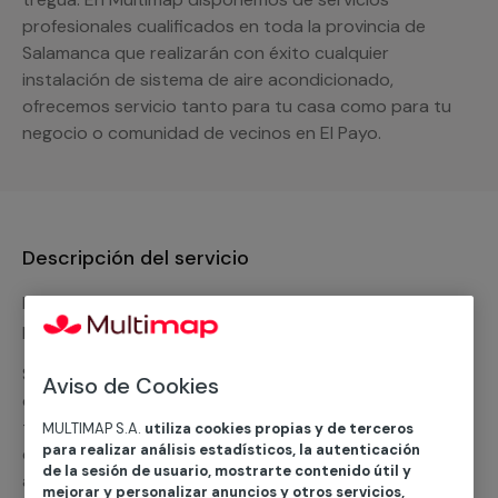
profesionales cualificados en toda la provincia de
Salamanca que realizarán con éxito cualquier
instalación de sistema de aire acondicionado,
ofrecemos servicio tanto para tu casa como para tu
negocio o comunidad de vecinos en El Payo.
Descripción del servicio
Nuestro equipo de expertos ofrece un servicio con
precios competitivos en
climatización frio
Solicita tu presupuesto y te ofreceremos una solución
Aviso de Cookies
diseñada a tu medida y sin ningún compromiso. Un
técnico de MULTIMAP contactará inmediatamente
MULTIMAP S.A.
utiliza cookies propias y de terceros
para realizar análisis estadísticos, la autenticación
contigo para informarte sobre las diferentes
de la sesión de usuario, mostrarte contenido útil y
alternativas que podemos ofrecerte para el
servicio
mejorar y personalizar anuncios y otros servicios,