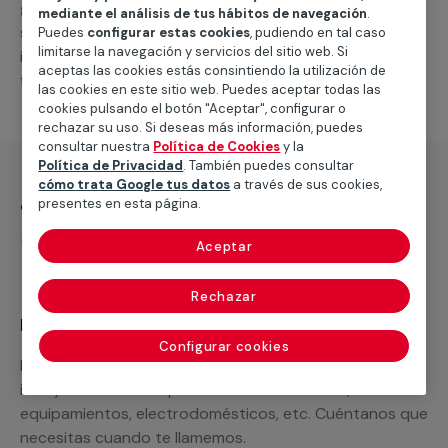
general de climatización frio
, como por ejemplo el
mediante el análisis de tus hábitos de navegación
.
suministro de los materiales necesarios, las
Puedes
configurar estas cookies
, pudiendo en tal caso
limitarse la navegación y servicios del sitio web. Si
intervenciones a realizar, o la mano de obra que hará
aceptas las cookies estás consintiendo la utilización de
falta para completar tu proyecto.
las cookies en este sitio web. Puedes aceptar todas las
cookies pulsando el botón "Aceptar", configurar o
rechazar su uso. Si deseas más información, puedes
consultar nuestra
Política de Cookies
y la
Política de Privacidad
. También puedes consultar
cómo trata Google tus datos
a través de sus cookies,
¿Qué incluye?
presentes en esta página.
Desplazamiento
Aceptar
Rechazar
Recuerda que en MULTIMAP
Configurar cookies
Podemos ofrecer cualquier servicio a medida
incluyendo todo lo que necesites: materiales,
equipamientos, electrodomésticos, etc. Cuéntanos que
necesitas cuando te llamemos.