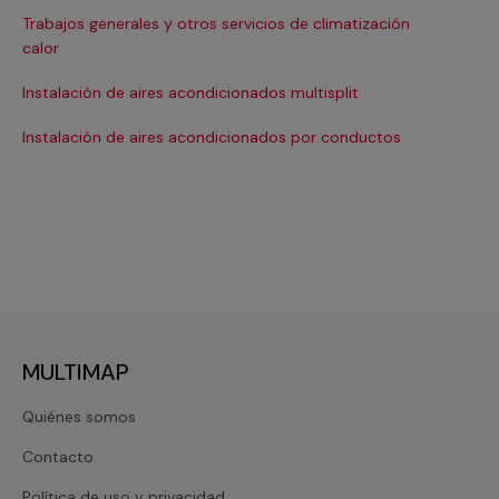
Trabajos generales y otros servicios de climatización
Ma
calor
Ma
Instalación de aires acondicionados multisplit
Ma
Instalación de aires acondicionados por conductos
Re
MULTIMAP
Quiénes somos
Contacto
Política de uso y privacidad