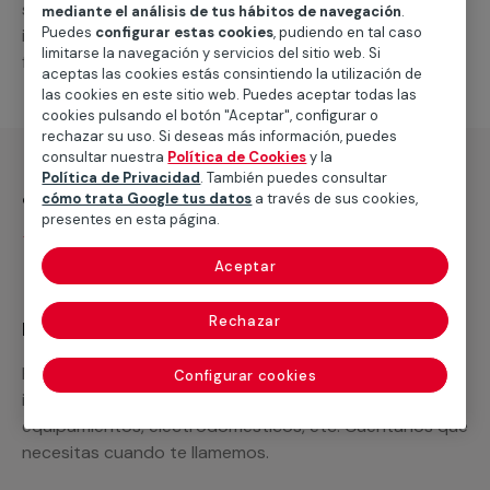
suministro de los materiales necesarios, las
mediante el análisis de tus hábitos de navegación
.
Puedes
configurar estas cookies
, pudiendo en tal caso
intervenciones a realizar, o la mano de obra que hará
limitarse la navegación y servicios del sitio web. Si
falta para completar tu proyecto.
aceptas las cookies estás consintiendo la utilización de
las cookies en este sitio web. Puedes aceptar todas las
cookies pulsando el botón "Aceptar", configurar o
rechazar su uso. Si deseas más información, puedes
consultar nuestra
Política de Cookies
y la
Política de Privacidad
. También puedes consultar
¿Qué incluye?
cómo trata Google tus datos
a través de sus cookies,
presentes en esta página.
Desplazamiento
Aceptar
Rechazar
Recuerda que en MULTIMAP
Podemos ofrecer cualquier servicio a medida
Configurar cookies
incluyendo todo lo que necesites: materiales,
equipamientos, electrodomésticos, etc. Cuéntanos que
necesitas cuando te llamemos.