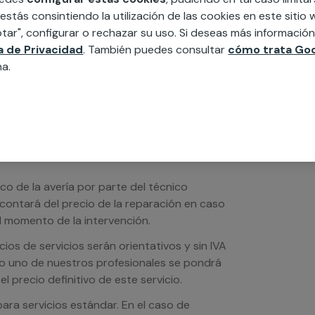
edida incluyendo todo lo que necesites:
 estás consintiendo la utilización de las cookies en este siti
ésticos, etc. Cuéntanos que necesitas
tar", configurar o rechazar su uso. Si deseas más informació
ca de Privacidad
. También puedes consultar
cómo trata Goo
na.
ico de la avería por parte del técnico
scontará del precio de la reparación en caso
 momento de la intervención.
os de servicios serán orientativos y sin IVA
sto uno de nuestros profesionales se pondrá
l precio definitivo de este servicio.
ra servicios estándar. En el caso de