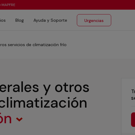
te MAPFRE
ios
Blog
Ayuda y Soporte
Urgencias
ros servicios de climatización frío
erales y otros
T
 climatización
s
rón