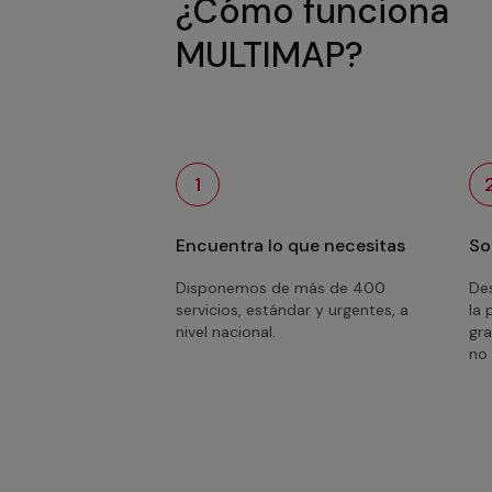
¿Cómo funciona
MULTIMAP?
1
Encuentra lo que necesitas
So
Disponemos de más de 400
Des
servicios, estándar y urgentes, a
la 
nivel nacional.
gra
no 