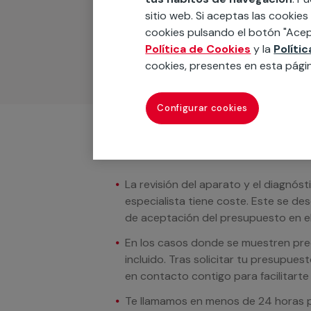
Podemos ofrecer cualquier servicio a m
sitio web. Si aceptas las cookies
materiales, equipamientos, electrodom
cookies pulsando el botón "Acep
cuando te llamemos.
Política de Cookies
y la
Políti
cookies, presentes en esta pági
Configurar cookies
Condiciones del servicio
La revisión del aparato y el diagnóst
especialista tiene coste. Este se de
de aceptación del presupuesto en el
En los casos donde se muestren preci
incluido. Tras solicitar tu presupue
en contacto contigo para facilitarte e
Te llamamos en menos de 24 horas pa