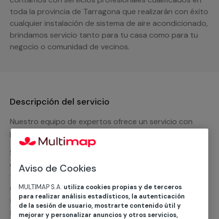
toda la provincia de Tarragona que realizarán con éxito
cualquier instalación de sistema de aire acondicionado,
brindamos servicio tanto para tu casa como para tu
negocio o comunidad de vecinos.
Descripción del servicio
Nuestro equipo de expertos ofrece un servicio con
precios competitivos en
climatización frio
Solicita tu presupuesto y te ofreceremos una solución
diseñada a tu medida y sin ningún compromiso. Un
Aviso de Cookies
técnico de MULTIMAP contactará inmediatamente
MULTIMAP S.A.
utiliza cookies propias y de terceros
contigo para informarte sobre las diferentes
para realizar análisis estadísticos, la autenticación
alternativas que podemos ofrecerte para el
servicio
de la sesión de usuario, mostrarte contenido útil y
general de climatización frio
, como por ejemplo el
mejorar y personalizar anuncios y otros servicios,