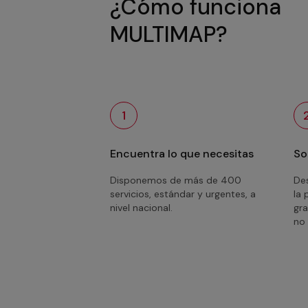
¿Cómo funciona
MULTIMAP?
1
Encuentra lo que necesitas
So
Disponemos de más de 400
Des
servicios, estándar y urgentes, a
la 
nivel nacional.
gra
no 