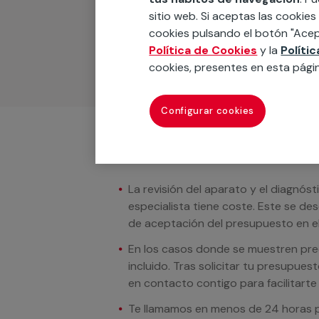
Podemos ofrecer cualquier servicio a m
sitio web. Si aceptas las cookies
materiales, equipamientos, electrodom
cookies pulsando el botón "Acep
cuando te llamemos.
Política de Cookies
y la
Políti
cookies, presentes en esta pági
Configurar cookies
Condiciones del servicio
La revisión del aparato y el diagnóst
especialista tiene coste. Este se de
de aceptación del presupuesto en el
En los casos donde se muestren preci
incluido. Tras solicitar tu presupue
en contacto contigo para facilitarte e
Te llamamos en menos de 24 horas pa