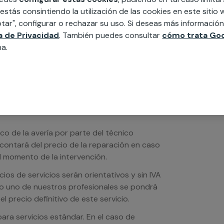
edida incluyendo todo lo que necesites:
 estás consintiendo la utilización de las cookies en este siti
ésticos, etc. Cuéntanos que necesitas
tar", configurar o rechazar su uso. Si deseas más informació
ca de Privacidad
. También puedes consultar
cómo trata Goo
na.
ico de la avería por parte del técnico
scontará del precio de la reparación en caso
 momento de la intervención.
os de servicios serán orientativos y sin IVA
sto uno de nuestros profesionales se pondrá
l precio definitivo de este servicio.
ra servicios estándar. En el caso de