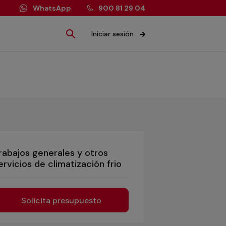
WhatsApp
900 81 29 04
Iniciar sesión
rabajos generales y otros
ervicios de climatización frio
Solicita presupuesto