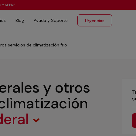
te MAPFRE
ios
Blog
Ayuda y Soporte
Urgencias
ros servicios de climatización frío
erales y otros
T
 climatización
s
deral