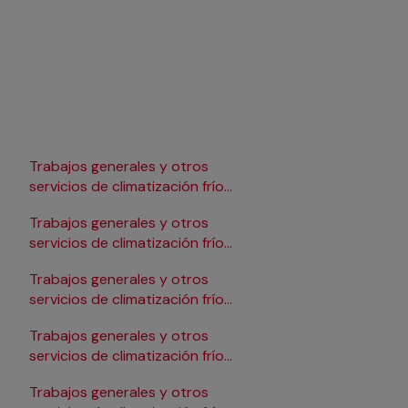
Trabajos generales y otros
Trabajos generales y 
servicios de climatización frío
servicios de climatizac
en Lleida
en Pamplona/Iruña
Trabajos generales y otros
Trabajos generales y 
servicios de climatización frío
servicios de climatizac
en Logroño
en Salamanca
Trabajos generales y otros
Trabajos generales y 
servicios de climatización frío
servicios de climatizac
en Madrid
en Santander
Trabajos generales y otros
Trabajos generales y 
servicios de climatización frío
servicios de climatizac
en Málaga
en Sevilla
Trabajos generales y otros
Trabajos generales y 