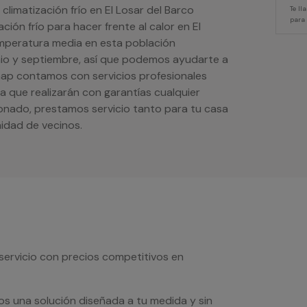
climatización frío en El Losar del Barco
Te l
para
ión frío para hacer frente al calor en El
emperatura media en esta población
nio y septiembre, así que podemos ayudarte a
imap contamos con servicios profesionales
la que realizarán con garantías cualquier
ionado, prestamos servicio tanto para tu casa
idad de vecinos.
servicio con precios competitivos en
os una solución diseñada a tu medida y sin