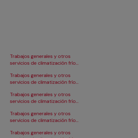
Trabajos generales y otros
Trabajos generales y 
servicios de climatización frío
servicios de climatizac
en Lleida
en Pamplona/Iruña
Trabajos generales y otros
Trabajos generales y 
servicios de climatización frío
servicios de climatizac
en Logroño
en Salamanca
Trabajos generales y otros
Trabajos generales y 
servicios de climatización frío
servicios de climatizac
en Madrid
en Santander
Trabajos generales y otros
Trabajos generales y 
servicios de climatización frío
servicios de climatizac
en Málaga
en Sevilla
Trabajos generales y otros
Trabajos generales y 