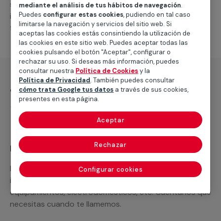
suministro de los materiales necesarios, las
mediante el análisis de tus hábitos de navegación
.
Puedes
configurar estas cookies
, pudiendo en tal caso
intervenciones a realizar, o la mano de obra que hará
limitarse la navegación y servicios del sitio web. Si
falta para completar tu proyecto.
aceptas las cookies estás consintiendo la utilización de
las cookies en este sitio web. Puedes aceptar todas las
cookies pulsando el botón "Aceptar", configurar o
rechazar su uso. Si deseas más información, puedes
consultar nuestra
Política de Cookies
y la
Política de Privacidad
. También puedes consultar
¿Qué incluye?
cómo trata Google tus datos
a través de sus cookies,
presentes en esta página.
Desplazamiento
Aceptar
Rechazar
Recuerda que en MULTIMAP
Podemos ofrecer cualquier servicio a medida
Configurar cookies
incluyendo todo lo que necesites: materiales,
equipamientos, electrodomésticos, etc. Cuéntanos que
necesitas cuando te llamemos.