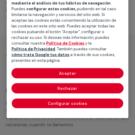
suministro de los materiales necesarios, las
mediante el análisis de tus hábitos de navegación
.
Puedes
configurar estas cookies
, pudiendo en tal caso
intervenciones a realizar, o la mano de obra que hará
limitarse la navegación y servicios del sitio web. Si
falta para completar tu proyecto.
aceptas las cookies estás consintiendo la utilización de
las cookies en este sitio web. Puedes aceptar todas las
cookies pulsando el botón "Aceptar", configurar o
rechazar su uso. Si deseas más información, puedes
consultar nuestra
Política de Cookies
y la
Política de Privacidad
. También puedes consultar
¿Qué incluye?
cómo trata Google tus datos
a través de sus cookies,
presentes en esta página.
Desplazamiento
Aceptar
Rechazar
Recuerda que en MULTIMAP
Podemos ofrecer cualquier servicio a medida
Configurar cookies
incluyendo todo lo que necesites: materiales,
equipamientos, electrodomésticos, etc. Cuéntanos que
necesitas cuando te llamemos.