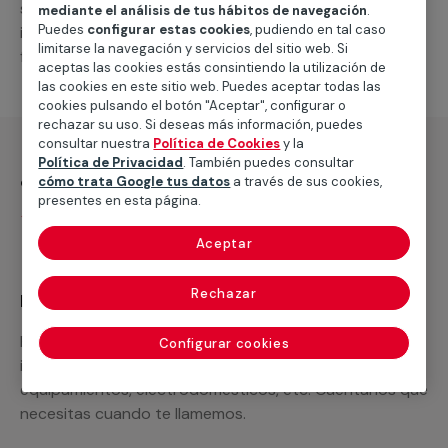
suministro de los materiales necesarios, las
mediante el análisis de tus hábitos de navegación
.
Puedes
configurar estas cookies
, pudiendo en tal caso
intervenciones a realizar, o la mano de obra que hará
limitarse la navegación y servicios del sitio web. Si
falta para completar tu proyecto.
aceptas las cookies estás consintiendo la utilización de
las cookies en este sitio web. Puedes aceptar todas las
cookies pulsando el botón "Aceptar", configurar o
rechazar su uso. Si deseas más información, puedes
consultar nuestra
Política de Cookies
y la
Política de Privacidad
. También puedes consultar
¿Qué incluye?
cómo trata Google tus datos
a través de sus cookies,
presentes en esta página.
Desplazamiento
Aceptar
Rechazar
Recuerda que en MULTIMAP
Podemos ofrecer cualquier servicio a medida
Configurar cookies
incluyendo todo lo que necesites: materiales,
equipamientos, electrodomésticos, etc. Cuéntanos que
necesitas cuando te llamemos.