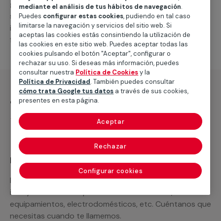
general de climatización frio
, como por ejemplo el
mediante el análisis de tus hábitos de navegación
.
suministro de los materiales necesarios, las
Puedes
configurar estas cookies
, pudiendo en tal caso
limitarse la navegación y servicios del sitio web. Si
intervenciones a realizar, o la mano de obra que hará
aceptas las cookies estás consintiendo la utilización de
falta para completar tu proyecto.
las cookies en este sitio web. Puedes aceptar todas las
cookies pulsando el botón "Aceptar", configurar o
rechazar su uso. Si deseas más información, puedes
consultar nuestra
Política de Cookies
y la
Política de Privacidad
. También puedes consultar
cómo trata Google tus datos
a través de sus cookies,
¿Qué incluye?
presentes en esta página.
Desplazamiento
Aceptar
Rechazar
Recuerda que en MULTIMAP
Configurar cookies
Podemos ofrecer cualquier servicio a medida
incluyendo todo lo que necesites: materiales,
equipamientos, electrodomésticos, etc. Cuéntanos que
necesitas cuando te llamemos.