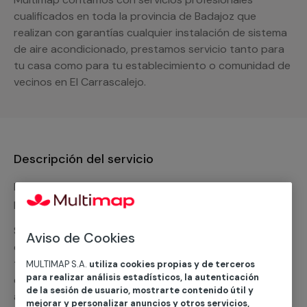
cualificados en toda la provincia de Badajoz que
realizan con garantías cualquier instalación de sistema
de aire acondicionado, prestamos servicio tanto para
tu casa como para tu establecimiento o comunidad de
vecinos en El Carrascalejo.
Descripción del servicio
Nuestro equipo de expertos ofrece un servicio con
precios competitivos en
climatización frio
Solicita tu presupuesto y te ofreceremos una solución
Aviso de Cookies
diseñada a tu medida y sin ningún compromiso. Un
técnico de MULTIMAP contactará inmediatamente
MULTIMAP S.A.
utiliza cookies propias y de terceros
para realizar análisis estadísticos, la autenticación
contigo para informarte sobre las diferentes
de la sesión de usuario, mostrarte contenido útil y
alternativas que podemos ofrecerte para el
servicio
mejorar y personalizar anuncios y otros servicios,