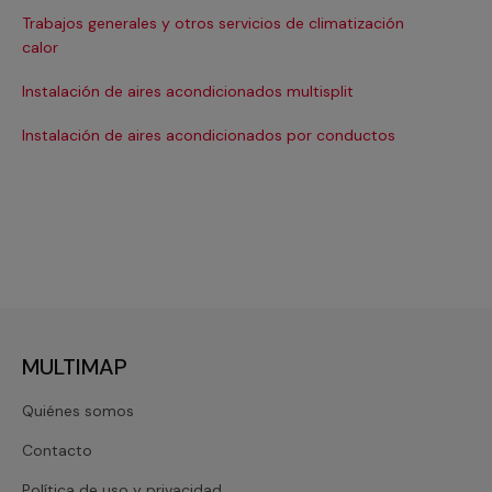
Trabajos generales y otros servicios de climatización
Ma
calor
Ma
Instalación de aires acondicionados multisplit
Ma
Instalación de aires acondicionados por conductos
Re
MULTIMAP
Quiénes somos
Contacto
Política de uso y privacidad