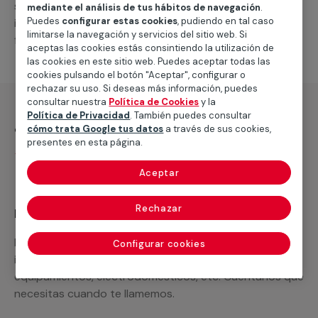
suministro de los materiales necesarios, las
mediante el análisis de tus hábitos de navegación
.
Puedes
configurar estas cookies
, pudiendo en tal caso
intervenciones a realizar, o la mano de obra que hará
limitarse la navegación y servicios del sitio web. Si
falta para completar tu proyecto.
aceptas las cookies estás consintiendo la utilización de
las cookies en este sitio web. Puedes aceptar todas las
cookies pulsando el botón "Aceptar", configurar o
rechazar su uso. Si deseas más información, puedes
consultar nuestra
Política de Cookies
y la
Política de Privacidad
. También puedes consultar
¿Qué incluye?
cómo trata Google tus datos
a través de sus cookies,
presentes en esta página.
Desplazamiento
Aceptar
Rechazar
Recuerda que en MULTIMAP
Podemos ofrecer cualquier servicio a medida
Configurar cookies
incluyendo todo lo que necesites: materiales,
equipamientos, electrodomésticos, etc. Cuéntanos que
necesitas cuando te llamemos.