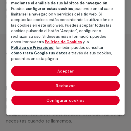
suministro de los materiales necesarios, las
mediante el análisis de tus hábitos de navegación
.
Puedes
configurar estas cookies
, pudiendo en tal caso
intervenciones a realizar, o la mano de obra que hará
limitarse la navegación y servicios del sitio web. Si
falta para completar tu proyecto.
aceptas las cookies estás consintiendo la utilización de
las cookies en este sitio web. Puedes aceptar todas las
cookies pulsando el botón "Aceptar", configurar o
rechazar su uso. Si deseas más información, puedes
consultar nuestra
Política de Cookies
y la
Política de Privacidad
. También puedes consultar
¿Qué incluye?
cómo trata Google tus datos
a través de sus cookies,
presentes en esta página.
Desplazamiento
Aceptar
Rechazar
Recuerda que en MULTIMAP
Podemos ofrecer cualquier servicio a medida
Configurar cookies
incluyendo todo lo que necesites: materiales,
equipamientos, electrodomésticos, etc. Cuéntanos que
necesitas cuando te llamemos.