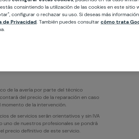
 estás consintiendo la utilización de las cookies en este siti
edida incluyendo todo lo que necesites:
tar", configurar o rechazar su uso. Si deseas más informació
ésticos, etc. Cuéntanos que necesitas
ca de Privacidad
. También puedes consultar
cómo trata Goo
na.
ico de la avería por parte del técnico
scontará del precio de la reparación en caso
 momento de la intervención.
os de servicios serán orientativos y sin IVA
sto uno de nuestros profesionales se pondrá
l precio definitivo de este servicio.