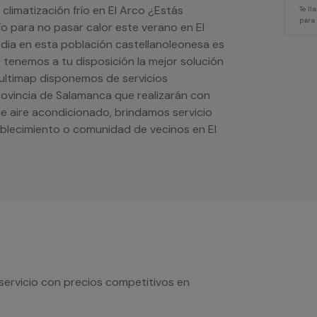
climatización frío en El Arco ¿Estás
Te l
para
ío para no pasar calor este verano en El
ia en esta población castellanoleonesa es
e tenemos a tu disposición la mejor solución
 Multimap disponemos de servicios
provincia de Salamanca que realizarán con
de aire acondicionado, brindamos servicio
blecimiento o comunidad de vecinos en El
servicio con precios competitivos en