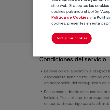
sitio web. Si aceptas las cookies
Podemos ofrecer cualquier servicio a m
cookies pulsando el botón "Acep
materiales, equipamientos, electrodom
Política de Cookies
y la
Políti
cuando te llamemos.
cookies, presentes en esta pági
Configurar cookies
Condiciones del servicio
La revisión del aparato y el diagnóst
especialista tiene coste. Este se de
de aceptación del presupuesto en el
En los casos donde se muestren preci
incluido. Tras solicitar tu presupue
en contacto contigo para facilitarte e