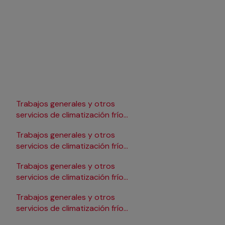
Trabajos generales y otros
Trabajos generales y 
servicios de climatización frío
servicios de climatizac
en Lleida
en Pamplona/Iruña
Trabajos generales y otros
Trabajos generales y 
servicios de climatización frío
servicios de climatizac
en Logroño
en Salamanca
Trabajos generales y otros
Trabajos generales y 
servicios de climatización frío
servicios de climatizac
en Madrid
en Santander
Trabajos generales y otros
Trabajos generales y 
servicios de climatización frío
servicios de climatizac
en Málaga
en Sevilla