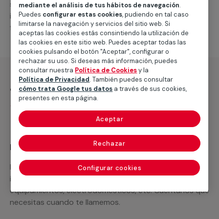
suministro de los materiales necesarios, las
mediante el análisis de tus hábitos de navegación
.
Puedes
configurar estas cookies
, pudiendo en tal caso
intervenciones a realizar, o la mano de obra que hará
limitarse la navegación y servicios del sitio web. Si
falta para completar tu proyecto.
aceptas las cookies estás consintiendo la utilización de
las cookies en este sitio web. Puedes aceptar todas las
cookies pulsando el botón "Aceptar", configurar o
rechazar su uso. Si deseas más información, puedes
consultar nuestra
Política de Cookies
y la
Política de Privacidad
. También puedes consultar
¿Qué incluye?
cómo trata Google tus datos
a través de sus cookies,
presentes en esta página.
Desplazamiento
Aceptar
Rechazar
Recuerda que en MULTIMAP
Podemos ofrecer cualquier servicio a medida
Configurar cookies
incluyendo todo lo que necesites: materiales,
equipamientos, electrodomésticos, etc. Cuéntanos que
necesitas cuando te llamemos.