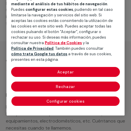
general de climatización frio
, como por ejemplo el
mediante el análisis de tus hábitos de navegación
.
suministro de los materiales necesarios, las
Puedes
configurar estas cookies
, pudiendo en tal caso
limitarse la navegación y servicios del sitio web. Si
intervenciones a realizar, o la mano de obra que hará
aceptas las cookies estás consintiendo la utilización de
falta para completar tu proyecto.
las cookies en este sitio web. Puedes aceptar todas las
cookies pulsando el botón "Aceptar", configurar o
rechazar su uso. Si deseas más información, puedes
consultar nuestra
Política de Cookies
y la
Política de Privacidad
. También puedes consultar
cómo trata Google tus datos
a través de sus cookies,
¿Qué incluye?
presentes en esta página.
Desplazamiento
Aceptar
Rechazar
Recuerda que en MULTIMAP
Configurar cookies
Podemos ofrecer cualquier servicio a medida
incluyendo todo lo que necesites: materiales,
equipamientos, electrodomésticos, etc. Cuéntanos que
necesitas cuando te llamemos.