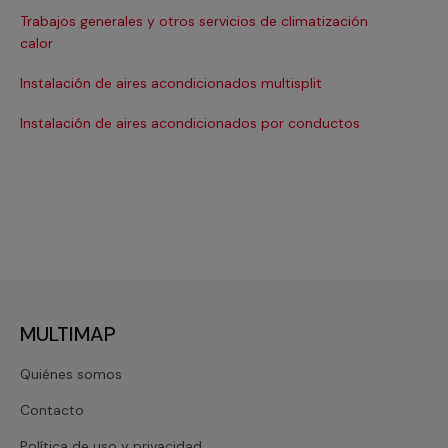
Trabajos generales y otros servicios de climatización
Ma
calor
Ma
Instalación de aires acondicionados multisplit
Ma
Instalación de aires acondicionados por conductos
Re
MULTIMAP
Quiénes somos
Contacto
Política de uso y privacidad