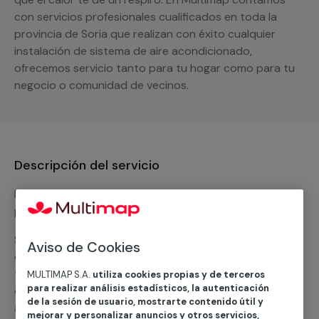
con servicios profesionales cualificados en toda la
provincia de Soria que realizan con éxito cualquier
instalación de sistema de aire acondicionado,
ofrecemos servicio tanto para tu hogar como para tu
negocio o comunidad de vecinos.
Descripción del servicio
Nuestro equipo de expertos ofrece un servicio con
precios competitivos en
climatización frio
Solicita tu presupuesto y te ofreceremos una solución
Aviso de Cookies
diseñada a tu medida y sin ningún compromiso. Un
técnico de MULTIMAP contactará inmediatamente
MULTIMAP S.A.
utiliza cookies propias y de terceros
para realizar análisis estadísticos, la autenticación
contigo para informarte sobre las diferentes
de la sesión de usuario, mostrarte contenido útil y
alternativas que podemos ofrecerte para el
servicio
mejorar y personalizar anuncios y otros servicios,