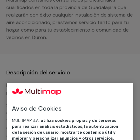
cualificados en toda la provincia de Guadalajara que
realizarán con éxito cualquier instalación de sistema de
aire acondicionado, prestamos servicio tanto para tu
hogar como para tu establecimiento o comunidad de
vecinos en Durón.
Descripción del servicio
Nuestro equipo de expertos ofrece un servicio con
precios competitivos en
climatización frio
Solicita tu presupuesto y te ofreceremos una solución
Aviso de Cookies
diseñada a tu medida y sin ningún compromiso. Un
técnico de MULTIMAP contactará inmediatamente
MULTIMAP S.A.
utiliza cookies propias y de terceros
para realizar análisis estadísticos, la autenticación
contigo para informarte sobre las diferentes
de la sesión de usuario, mostrarte contenido útil y
alternativas que podemos ofrecerte para el
servicio
mejorar y personalizar anuncios y otros servicios,