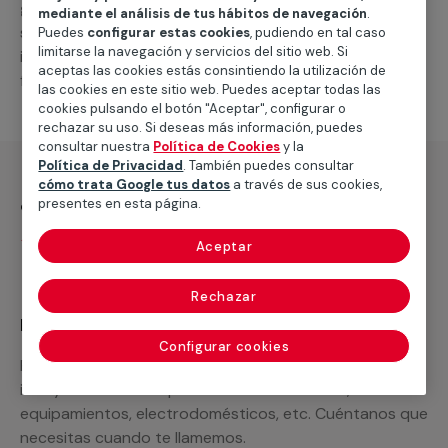
general de climatización frio
, como por ejemplo el
mediante el análisis de tus hábitos de navegación
.
suministro de los materiales necesarios, las
Puedes
configurar estas cookies
, pudiendo en tal caso
limitarse la navegación y servicios del sitio web. Si
intervenciones a realizar, o la mano de obra que hará
aceptas las cookies estás consintiendo la utilización de
falta para completar tu proyecto.
las cookies en este sitio web. Puedes aceptar todas las
cookies pulsando el botón "Aceptar", configurar o
rechazar su uso. Si deseas más información, puedes
consultar nuestra
Política de Cookies
y la
Política de Privacidad
. También puedes consultar
cómo trata Google tus datos
a través de sus cookies,
¿Qué incluye?
presentes en esta página.
Desplazamiento
Aceptar
Rechazar
Recuerda que en MULTIMAP
Configurar cookies
Podemos ofrecer cualquier servicio a medida
incluyendo todo lo que necesites: materiales,
equipamientos, electrodomésticos, etc. Cuéntanos que
necesitas cuando te llamemos.