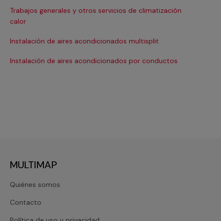
Trabajos generales y otros servicios de climatización
Ma
calor
Ma
Instalación de aires acondicionados multisplit
Ma
Instalación de aires acondicionados por conductos
Re
MULTIMAP
Quiénes somos
Contacto
Política de uso y privacidad