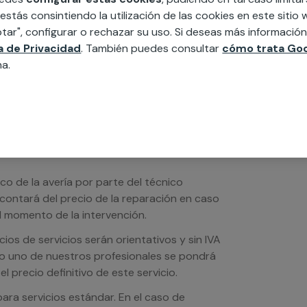
edida incluyendo todo lo que necesites:
 estás consintiendo la utilización de las cookies en este siti
ésticos, etc. Cuéntanos que necesitas
tar", configurar o rechazar su uso. Si deseas más informació
ca de Privacidad
. También puedes consultar
cómo trata Goo
na.
ico de la avería por parte del técnico
scontará del precio de la reparación en caso
 momento de la intervención.
os de servicios serán orientativos y sin IVA
sto uno de nuestros profesionales se pondrá
l precio definitivo de este servicio.
ra servicios estándar. En el caso de