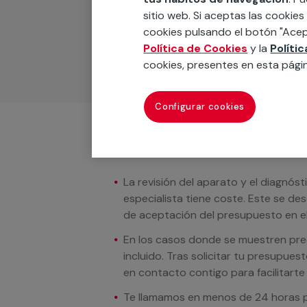
Podemos ofrecer cualquier servicio a m
sitio web. Si aceptas las cookies
materiales, equipamientos, electrodom
cookies pulsando el botón "Acep
cuando te llamemos.
Política de Cookies
y la
Políti
cookies, presentes en esta pági
Configurar cookies
Condiciones del servicio
La revisión del aparato y el diagnóst
especialista tiene coste. Este se de
de aceptación del presupuesto en el
En los casos donde se muestren preci
incluido. Tras solicitar tu presupue
en contacto contigo para facilitarte e
Te llamamos en menos de 24 horas pa