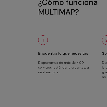
¿Cómo funciona
MULTIMAP?
1
Encuentra lo que necesitas
So
Disponemos de más de 400
Des
servicios, estándar y urgentes, a
la 
nivel nacional.
gra
no 