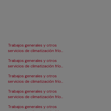
Trabajos generales y otros
Trabajos generales y 
servicios de climatización frío
servicios de climatizac
en Lleida
en Pamplona/Iruña
Trabajos generales y otros
Trabajos generales y 
servicios de climatización frío
servicios de climatizac
en Logroño
en Salamanca
Trabajos generales y otros
Trabajos generales y 
servicios de climatización frío
servicios de climatizac
en Madrid
en Santander
Trabajos generales y otros
Trabajos generales y 
servicios de climatización frío
servicios de climatizac
en Málaga
en Sevilla
Trabajos generales y otros
Trabajos generales y 