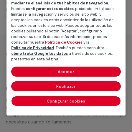
suministro de los materiales necesarios, las
mediante el análisis de tus hábitos de navegación
.
Puedes
configurar estas cookies
, pudiendo en tal caso
intervenciones a realizar, o la mano de obra que hará
limitarse la navegación y servicios del sitio web. Si
falta para completar tu proyecto.
aceptas las cookies estás consintiendo la utilización de
las cookies en este sitio web. Puedes aceptar todas las
cookies pulsando el botón "Aceptar", configurar o
rechazar su uso. Si deseas más información, puedes
consultar nuestra
Política de Cookies
y la
Política de Privacidad
. También puedes consultar
¿Qué incluye?
cómo trata Google tus datos
a través de sus cookies,
presentes en esta página.
Desplazamiento
Aceptar
Rechazar
Recuerda que en MULTIMAP
Podemos ofrecer cualquier servicio a medida
Configurar cookies
incluyendo todo lo que necesites: materiales,
equipamientos, electrodomésticos, etc. Cuéntanos que
necesitas cuando te llamemos.