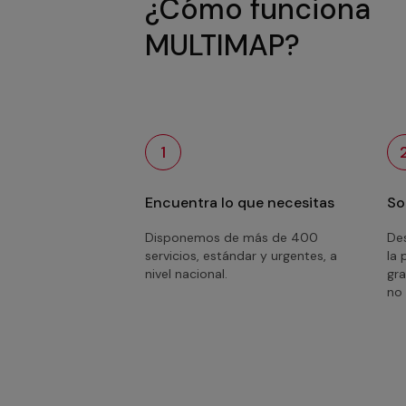
¿Cómo funciona
MULTIMAP?
1
Encuentra lo que necesitas
So
Disponemos de más de 400
Des
servicios, estándar y urgentes, a
la 
nivel nacional.
gra
no 