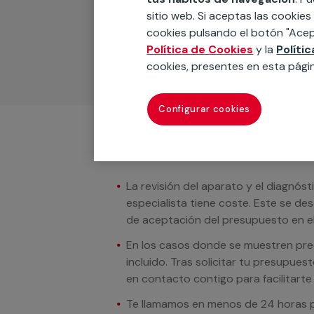
Podemos ofrecer cualquier servicio a m
sitio web. Si aceptas las cookies
materiales, equipamientos, electrodom
cookies pulsando el botón "Acep
cuando te llamemos.
Política de Cookies
y la
Políti
cookies, presentes en esta pági
Configurar cookies
Condiciones del servicio
La revisión del aparato y el diagnóst
especialista tiene coste. Este se de
de aceptación del presupuesto en el
En los casos donde se muestren preci
incluido. Tras solicitar tu presupue
en contacto contigo para facilitarte e
Te llamamos en menos de 24 horas pa