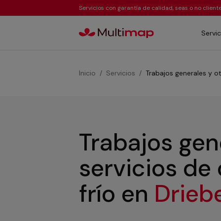
Servicios con garantía de calidad, seas o no clien
Servic
Inicio
Servicios
Trabajos generales y ot
Trabajos gen
servicios de
frío
en
Drieb