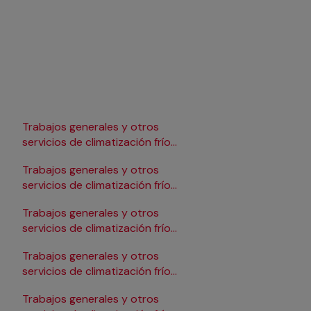
Trabajos generales y otros
Trabajos generales y 
servicios de climatización frío
servicios de climatizac
en Lleida
en Pamplona/Iruña
Trabajos generales y otros
Trabajos generales y 
servicios de climatización frío
servicios de climatizac
en Logroño
en Salamanca
Trabajos generales y otros
Trabajos generales y 
servicios de climatización frío
servicios de climatizac
en Madrid
en Santander
Trabajos generales y otros
Trabajos generales y 
servicios de climatización frío
servicios de climatizac
en Málaga
en Sevilla
Trabajos generales y otros
Trabajos generales y 