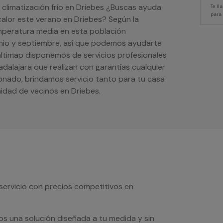
 climatización frío en Driebes ¿Buscas ayuda
Te l
para
 calor este verano en Driebes? Según la
emperatura media en esta población
nio y septiembre, así que podemos ayudarte
ultimap disponemos de servicios profesionales
adalajara que realizan con garantías cualquier
ionado, brindamos servicio tanto para tu casa
dad de vecinos en Driebes.
servicio con precios competitivos en
os una solución diseñada a tu medida y sin