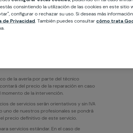
edida incluyendo todo lo que necesites:
 estás consintiendo la utilización de las cookies en este siti
ésticos, etc. Cuéntanos que necesitas
tar", configurar o rechazar su uso. Si deseas más informació
ca de Privacidad
. También puedes consultar
cómo trata Goo
na.
ico de la avería por parte del técnico
scontará del precio de la reparación en caso
 momento de la intervención.
os de servicios serán orientativos y sin IVA
sto uno de nuestros profesionales se pondrá
l precio definitivo de este servicio.
ra servicios estándar. En el caso de