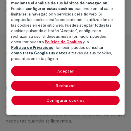
suministro de los materiales necesarios, las
mediante el análisis de tus hábitos de navegación
.
Puedes
configurar estas cookies
, pudiendo en tal caso
intervenciones a realizar, o la mano de obra que hará
limitarse la navegación y servicios del sitio web. Si
falta para completar tu proyecto.
aceptas las cookies estás consintiendo la utilización de
las cookies en este sitio web. Puedes aceptar todas las
cookies pulsando el botón "Aceptar", configurar o
rechazar su uso. Si deseas más información, puedes
consultar nuestra
Política de Cookies
y la
Política de Privacidad
. También puedes consultar
¿Qué incluye?
cómo trata Google tus datos
a través de sus cookies,
presentes en esta página.
Desplazamiento
Aceptar
Rechazar
Recuerda que en MULTIMAP
Podemos ofrecer cualquier servicio a medida
Configurar cookies
incluyendo todo lo que necesites: materiales,
equipamientos, electrodomésticos, etc. Cuéntanos que
necesitas cuando te llamemos.