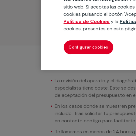
Podemos ofrecer cualquier servicio a m
sitio web. Si aceptas las cookies
materiales, equipamientos, electrodom
cookies pulsando el botón "Acep
cuando te llamemos.
Política de Cookies
y la
Políti
cookies, presentes en esta pági
Configurar cookies
Condiciones del servicio
La revisión del aparato y el diagnóst
especialista tiene coste. Este se de
de aceptación del presupuesto en el
En los casos donde se muestren preci
incluido. Tras solicitar tu presupue
en contacto contigo para facilitarte e
Te llamamos en menos de 24 horas pa