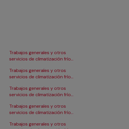
Trabajos generales y otros
Trabajos generales y 
servicios de climatización frío
servicios de climatizac
en Lleida
en Pamplona/Iruña
Trabajos generales y otros
Trabajos generales y 
servicios de climatización frío
servicios de climatizac
en Logroño
en Salamanca
Trabajos generales y otros
Trabajos generales y 
servicios de climatización frío
servicios de climatizac
en Madrid
en Santander
Trabajos generales y otros
Trabajos generales y 
servicios de climatización frío
servicios de climatizac
en Málaga
en Sevilla
Trabajos generales y otros
Trabajos generales y 