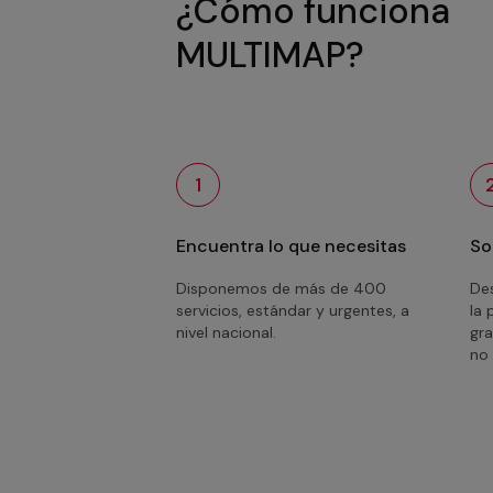
¿Cómo funciona
MULTIMAP?
1
Encuentra lo que necesitas
So
Disponemos de más de 400
Des
servicios, estándar y urgentes, a
la 
nivel nacional.
gra
no 