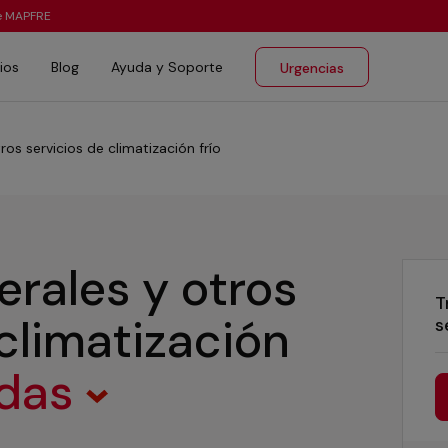
te MAPFRE
ios
Blog
Ayuda y Soporte
Urgencias
ros servicios de climatización frío
erales y otros
T
 climatización
s
idas