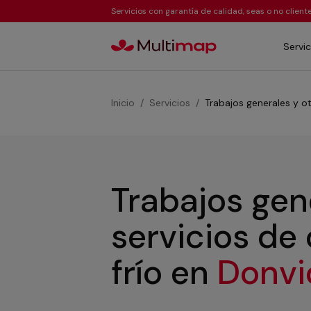
Servicios con garantía de calidad, seas o no clien
Servic
Inicio
Servicios
Trabajos generales y ot
Trabajos gen
servicios de
frío
en
Donv