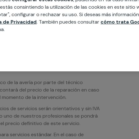
edida incluyendo todo lo que necesites:
 estás consintiendo la utilización de las cookies en este siti
ésticos, etc. Cuéntanos que necesitas
tar", configurar o rechazar su uso. Si deseas más informació
ca de Privacidad
. También puedes consultar
cómo trata Goo
na.
ico de la avería por parte del técnico
scontará del precio de la reparación en caso
 momento de la intervención.
os de servicios serán orientativos y sin IVA
sto uno de nuestros profesionales se pondrá
l precio definitivo de este servicio.
ra servicios estándar. En el caso de