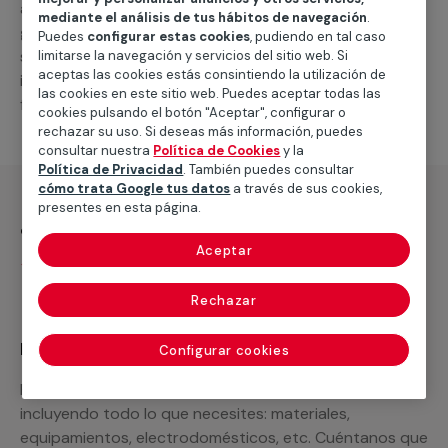
alternativas que podemos ofrecerte para el
servicio
mediante el análisis de tus hábitos de navegación
.
general de climatización frio
, como por ejemplo el
Puedes
configurar estas cookies
, pudiendo en tal caso
suministro de los materiales necesarios, las
limitarse la navegación y servicios del sitio web. Si
aceptas las cookies estás consintiendo la utilización de
intervenciones a realizar, o la mano de obra que hará
las cookies en este sitio web. Puedes aceptar todas las
falta para completar tu proyecto.
cookies pulsando el botón "Aceptar", configurar o
rechazar su uso. Si deseas más información, puedes
consultar nuestra
Política de Cookies
y la
Política de Privacidad
. También puedes consultar
cómo trata Google tus datos
a través de sus cookies,
presentes en esta página.
¿Qué incluye?
Aceptar
Desplazamiento
Rechazar
Recuerda que en MULTIMAP
Configurar cookies
Podemos ofrecer cualquier servicio a medida
incluyendo todo lo que necesites: materiales,
equipamientos, electrodomésticos, etc. Cuéntanos que