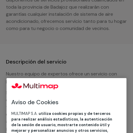
toda la provincia de Badajoz que realizarán con
garantías cualquier instalación de sistema de aire
acondicionado, ofrecemos servicio tanto para tu hogar
como para tu negocio o comunidad de vecinos.
Descripción del servicio
Nuestro equipo de expertos ofrece un servicio con
precios competitivos en
climatización frio
Solicita tu presupuesto y te ofreceremos una solución
diseñada a tu medida y sin ningún compromiso. Un
Aviso de Cookies
técnico de MULTIMAP contactará inmediatamente
MULTIMAP S.A.
utiliza cookies propias y de terceros
contigo para informarte sobre las diferentes
para realizar análisis estadísticos, la autenticación
alternativas que podemos ofrecerte para el
servicio
de la sesión de usuario, mostrarte contenido útil y
general de climatización frio
, como por ejemplo el
mejorar y personalizar anuncios y otros servicios,