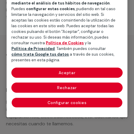
suministro de los materiales necesarios, las
mediante el análisis de tus hábitos de navegación
.
Puedes
configurar estas cookies
, pudiendo en tal caso
intervenciones a realizar, o la mano de obra que hará
limitarse la navegación y servicios del sitio web. Si
falta para completar tu proyecto.
aceptas las cookies estás consintiendo la utilización de
las cookies en este sitio web. Puedes aceptar todas las
cookies pulsando el botón "Aceptar", configurar o
rechazar su uso. Si deseas más información, puedes
consultar nuestra
Política de Cookies
y la
Política de Privacidad
. También puedes consultar
¿Qué incluye?
cómo trata Google tus datos
a través de sus cookies,
presentes en esta página.
Desplazamiento
Aceptar
Rechazar
Recuerda que en MULTIMAP
Podemos ofrecer cualquier servicio a medida
Configurar cookies
incluyendo todo lo que necesites: materiales,
equipamientos, electrodomésticos, etc. Cuéntanos que
necesitas cuando te llamemos.