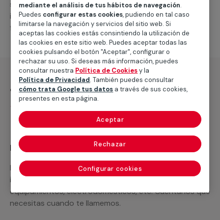
suministro de los materiales necesarios, las
mediante el análisis de tus hábitos de navegación
.
Puedes
configurar estas cookies
, pudiendo en tal caso
intervenciones a realizar, o la mano de obra que hará
limitarse la navegación y servicios del sitio web. Si
falta para completar tu proyecto.
aceptas las cookies estás consintiendo la utilización de
las cookies en este sitio web. Puedes aceptar todas las
cookies pulsando el botón "Aceptar", configurar o
rechazar su uso. Si deseas más información, puedes
consultar nuestra
Política de Cookies
y la
Política de Privacidad
. También puedes consultar
¿Qué incluye?
cómo trata Google tus datos
a través de sus cookies,
presentes en esta página.
Desplazamiento
Aceptar
Rechazar
Recuerda que en MULTIMAP
Podemos ofrecer cualquier servicio a medida
Configurar cookies
incluyendo todo lo que necesites: materiales,
equipamientos, electrodomésticos, etc. Cuéntanos que
necesitas cuando te llamemos.