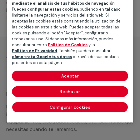
suministro de los materiales necesarios, las
mediante el análisis de tus hábitos de navegación
.
Puedes
configurar estas cookies
, pudiendo en tal caso
intervenciones a realizar, o la mano de obra que hará
limitarse la navegación y servicios del sitio web. Si
falta para completar tu proyecto.
aceptas las cookies estás consintiendo la utilización de
las cookies en este sitio web. Puedes aceptar todas las
cookies pulsando el botón "Aceptar", configurar o
rechazar su uso. Si deseas más información, puedes
consultar nuestra
Política de Cookies
y la
Política de Privacidad
. También puedes consultar
¿Qué incluye?
cómo trata Google tus datos
a través de sus cookies,
presentes en esta página.
Desplazamiento
Aceptar
Rechazar
Recuerda que en MULTIMAP
Podemos ofrecer cualquier servicio a medida
Configurar cookies
incluyendo todo lo que necesites: materiales,
equipamientos, electrodomésticos, etc. Cuéntanos que
necesitas cuando te llamemos.